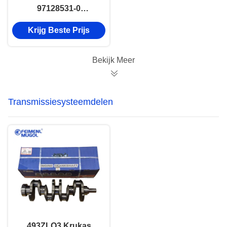
97128531-0
Autoventilatorclutch
Krijg Beste Prijs
ISUZU NKR 600P
Isuzu Nkr Onderdelen
Bekijk Meer
Transmissiesysteemdelen
493ZLQ3 Krukas