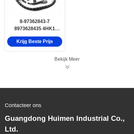
8-97362843-7
8973628435 4HK1
Isuzu Motor
Krijg Beste Prijs
Bedrading Harness
Kabel 8-97362843-7
8973628437
Bekijk Meer
Contacteer ons
Guangdong Huimen Industrial Co.,
Ltd.