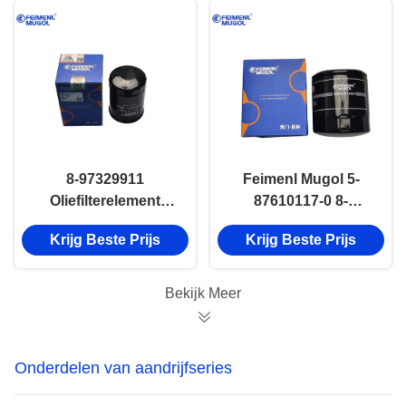
5878320900
8-97329911
Feimenl Mugol 5-
Oliefilterelement
87610117-0 8-
8973099270
97148270-1 Oliefilter
Krijg Beste Prijs
Krijg Beste Prijs
Onderdelen Isuzu D
8971482701 ISUZU
Max 4JA1 600P 4kh1
NKR NPR 4JB1
Motor
Bekijk Meer
Onderdelen van aandrijfseries