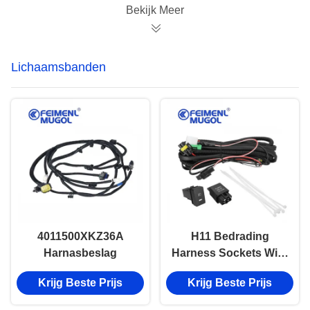
Bekijk Meer
Lichaamsbanden
4011500XKZ36A
H11 Bedrading
Harnasbeslag
Harness Sockets Wire
LED Indicators Switch
Krijg Beste Prijs
Krijg Beste Prijs
mist licht draad
harness 1x GREAT