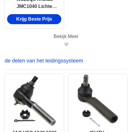
JMC1040 Lichte
vrachtwagenonderdelen
Krijg Beste Prijs
1005011TAR
Dieselmotor
Onderdelen Nkr
Bekijk Meer
vrachtwagenonderdelen
de delen van het leidingssysteem