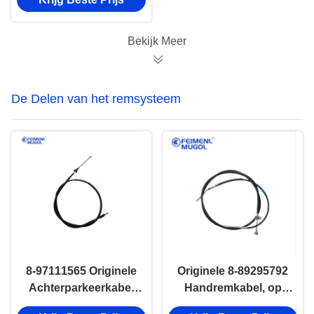
1020 4D30 EP1-
19636-AC
aandrijfseries
Bekijk Meer
onderdelen
De Delen van het remsysteem
8-97111565 Originele
Originele 8-89295792
Achterparkeerkabel
Handremkabel, op
voor TFS, met een
maat gemaakt voor