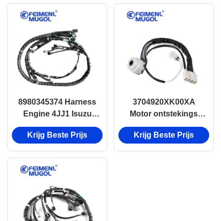
WALL Hover M4
8980345374 Harness
3704920XK00XA
Engine 4JJ1 Isuzu
Motor ontstekings
Graafmachine
slot harness set voor
Krijg Beste Prijs
Krijg Beste Prijs
Onderdelen 8-
Great Wall HAVAL
98035054-4
body harness fittings
8980350544