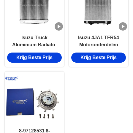
Isuzu Truck
Isuzu 4JA1 TFR54
Aluminium Radiator
Motoronderdelen
8971372730 Voor
8970936921
Krijg Beste Prijs
Krijg Beste Prijs
600P 4JB1T NPR
8944741714
4BE1 4BD1
Radiatortemperatuurrege
8-97128531 8-