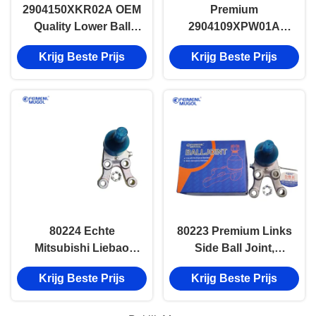
2904150XKR02A OEM
Premium
Quality Lower Ball
2904109XPW01A
Joint voor Great Wall
onderste
Krijg Beste Prijs
Krijg Beste Prijs
H2S, Langdurige
kogelgewricht
prestaties
betrouwbaar,
duurzaam en
nauwkeurig gemaakt
voor Great Wall Poer
80224 Echte
80223 Premium Links
Mitsubishi Liebao
Side Ball Joint,
Draagarmkogel
perfect geschikt voor
Krijg Beste Prijs
Krijg Beste Prijs
(Rechts), Superieure
Mitsubishi Pajero
Sterkte & Pasvorm