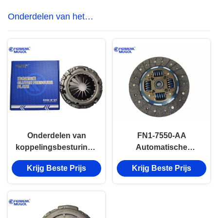
Onderdelen van het
koppelingsbesturingssysteem
Onderdelen van
FN1-7550-AA
koppelingsbesturingssysteem
Automatische
voor Ford Transit
transmissieonderdelen
Krijg Beste Prijs
Krijg Beste Prijs
V348 2.4 Motor Auto-
Clutch Disc JMC1030
onderdelen
Clutch Control
System onderdelen