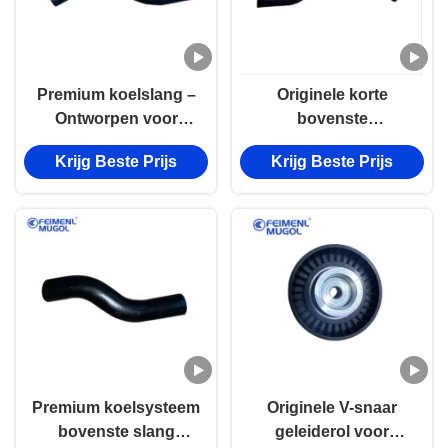
Premium koelslang –
Originele korte
Ontworpen voor
bovenste
Wingle 5 64G69S4N
radiatorslang voor
Krijg Beste Prijs
Krijg Beste Prijs
4WD-modellen voor
Wingle 4 / 4G63 / 69 –
1303011XP2NXA-PT
OEM 1303011-P21-PT
Kwaliteit
Premium koelsysteem
Originele V-snaar
bovenste slang
geleiderol voor