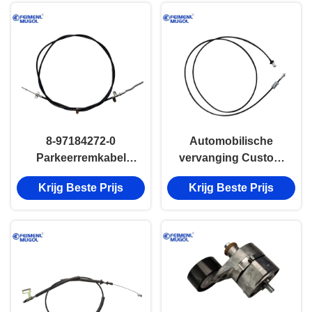
8-97184272-0
Automobilische
Parkeerremkabel
vervanging Custom
Geschikt ISUZU 600P
Tachometer Kabels 8-
Krijg Beste Prijs
Krijg Beste Prijs
100P aandrijfseries
94176220-0 ISUZU
onderdelen
NHR NKR