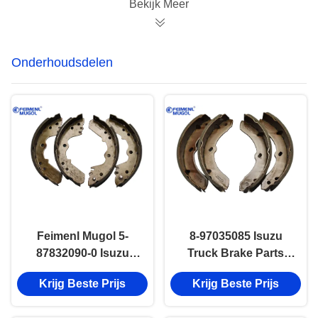
Bekijk Meer
Onderhoudsdelen
Feimenl Mugol 5-
8-97035085 Isuzu
87832090-0 Isuzu
Truck Brake Parts
achterrem schoen
NKR55 4JB1 100P
Krijg Beste Prijs
Krijg Beste Prijs
voor ISUZU TFR 4JA1
600P Front Brake
onderdelen
Shoe 8970350851