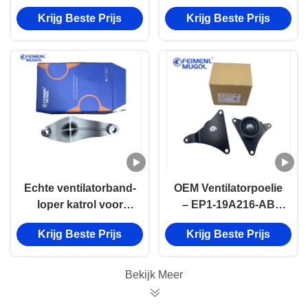
ontworpen voor Great
Nieuwe Transit / V362
Krijg Beste Prijs
Krijg Beste Prijs
Wall Wingle 5 motoren
– OEM PK29-19A216-
met 1303011AP64XA-
BA Kwaliteit
PT OEM
Echte ventilatorband-
OEM Ventilatorpoelie
loper katrol voor
– EP1-19A216-AB
Baodian Euro 5 /
Betrouwbare
Krijg Beste Prijs
Krijg Beste Prijs
4D30 OEM Standard
prestaties voor
EP1-19A216-BB
Baodian PLUS
motoren
Bekijk Meer