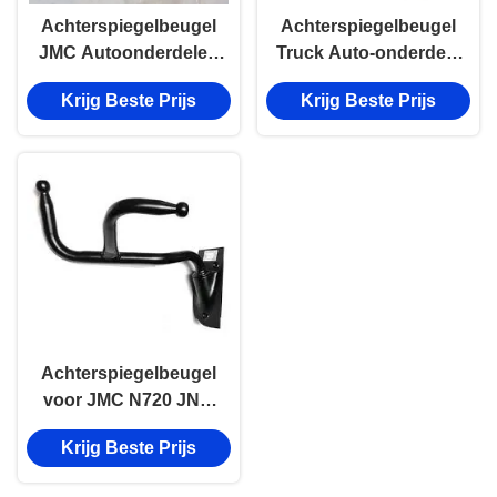
Achterspiegelbeugel
Achterspiegelbeugel
JMC Autoonderdelen
Truck Auto-onderdeel
Voor JMC Truck
Voor JMC 1031 1032
Krijg Beste Prijs
Krijg Beste Prijs
SHUNDA
1041 EFN1-17682-AA
Linksrichting
Achterspiegelbeugel
voor JMC N720 JN3-
17682-BA-1 Truck
Krijg Beste Prijs
Auto Part