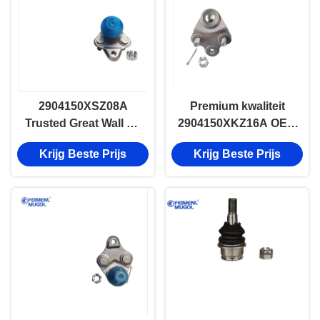
2904150XSZ08A
Premium kwaliteit
Trusted Great Wall H2
2904150XKZ16A OEM
Draagarmkogel,
Lower Ball Joint voor
Krijg Beste Prijs
Krijg Beste Prijs
Hoogsterkte Ontwerp
Great Wall H6/C50,
voor Langere
Smooth & Safe Ride
Levensduur