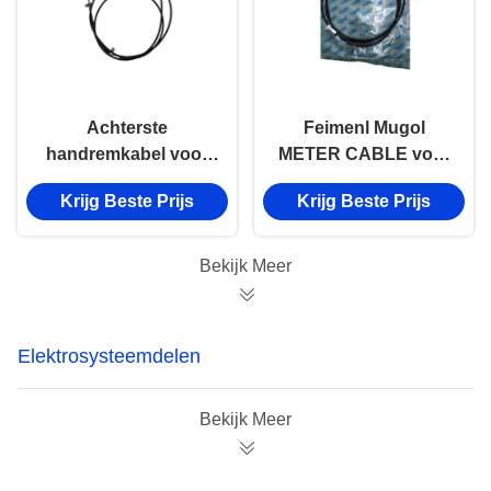
Achterste
Feimenl Mugol
handremkabel voor
METER CABLE voor
ISUZU 100P truck
ISUZU NHKR TRUCK,
Krijg Beste Prijs
Krijg Beste Prijs
auto onderdeel, OEM
OEM 4401762-0001-
3508010-850
001
Bekijk Meer
Elektrosysteemdelen
Bekijk Meer