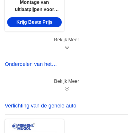
Montage van
uitlaatpijpen voor
JMC 1042 1043
Krijg Beste Prijs
120200061 Truck
Auto Part
Bekijk Meer
Onderdelen van het
brandstofsysteem
Bekijk Meer
Verlichting van de gehele auto