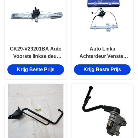
GK29-V23201BA Auto
Auto Links
Voorste linkse deur
Achterdeur Venster
Venster Lift JMC X8
Lift JMC X8
Krijg Beste Prijs
Krijg Beste Prijs
Auto carrosserie
6204500LC
reparatie onderdelen
Aftermarket Auto
Body Parts