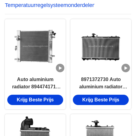
Temperatuurregelsysteemonderdelen
Auto aluminium
8971372730 Auto
radiator 8944741714
aluminium radiator
Voor Isuzu 600P
Voor Isuzu NPR 600P
Krijg Beste Prijs
Krijg Beste Prijs
4JB1T NPR 4BE1
4BE1 4BD1 4JB1T
4BD1 Motor
Diesel motor