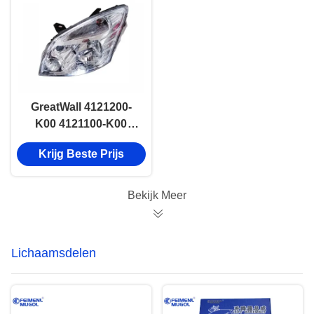
GreatWall 4121200-
K00 4121100-K00
koplamp ASSY RH
Krijg Beste Prijs
LH Voor GWM Hover
Haval
Bekijk Meer
Lichaamsdelen