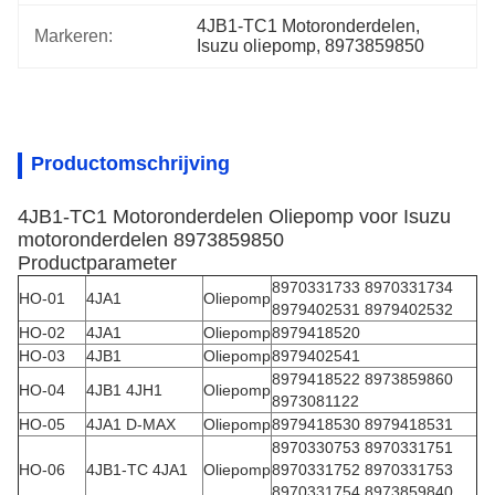
4JB1-TC1 Motoronderdelen
, 
Markeren:
Isuzu oliepomp
, 
8973859850
Productomschrijving
4JB1-TC1 Motoronderdelen Oliepomp voor Isuzu
motoronderdelen 8973859850
Productparameter
8970331733 8970331734
HO-01
4JA1
Oliepomp
8979402531 8979402532
HO-02
4JA1
Oliepomp
8979418520
HO-03
4JB1
Oliepomp
8979402541
8979418522 8973859860
HO-04
4JB1 4JH1
Oliepomp
8973081122
HO-05
4JA1 D-MAX
Oliepomp
8979418530 8979418531
8970330753 8970331751
HO-06
4JB1-TC 4JA1
Oliepomp
8970331752 8970331753
8970331754 8973859840