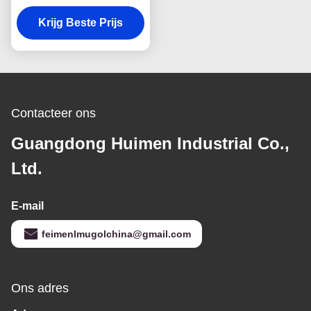
94395882 voor ISUZU
700P, doos van 4
Krijg Beste Prijs
stukken, gebouwd om
te presteren en te duren
Contacteer ons
Guangdong Huimen Industrial Co.,
Ltd.
E-mail
feimenlmugolchina@gmail.com
Ons adres