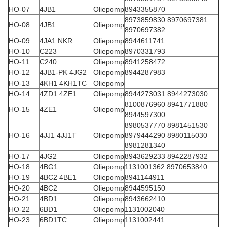
HO-07
4JB1
Oliepomp
8943355870
8973859830 8970697381
HO-08
4JB1
Oliepomp
8970697382
HO-09
4JA1 NKR
Oliepomp
8944611741
HO-10
C223
Oliepomp
8970331793
HO-11
C240
Oliepomp
8941258472
HO-12
4JB1-PK 4JG2
Oliepomp
8944287983
HO-13
4KH1 4KH1TC
Oliepomp
HO-14
4ZD1 4ZE1
Oliepomp
8944273031 8944273030
8100876960 8941771880
HO-15
4ZE1
Oliepomp
8944597300
8980537770 8981451530
HO-16
4JJ1 4JJ1T
Oliepomp
8979444290 8980115030
8981281340
HO-17
4JG2
Oliepomp
8943629233 8942287932
HO-18
4BG1
Oliepomp
1131001362 8970653840
HO-19
4BC2 4BE1
Oliepomp
8941144911
HO-20
4BC2
Oliepomp
8944595150
HO-21
4BD1
Oliepomp
8943662410
HO-22
6BD1
Oliepomp
1131002040
HO-23
6BD1TC
Oliepomp
1131002441