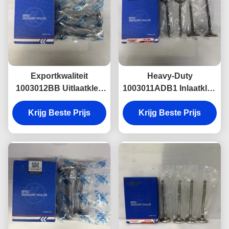
Exportkwaliteit
Heavy-Duty
1003012BB Uitlaatklep
1003011ADB1 Inlaatklep
voor ISUZU NKR &
voor ISUZU NKR,
600P Vertrouwd door
Krijg Beste Prijs
Precision Fit en lange
Krijg Beste Prijs
wereldwijde aftermarket
levensduur
kopers.