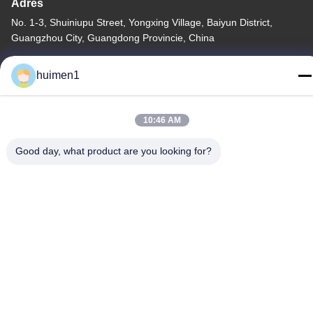
Adres
No. 1-3, Shuiniupu Street, Yongxing Village, Baiyun District,
Guangzhou City, Guangdong Provincie, China
Tel.
huimen1
86-18929562701
10:46 AM
Good day, what product are you looking for?
Privacybeleid
|
Sitemap
De Goede Kwaliteit van China Isuzu-motoronderdelen
Leverancier. Copyright © -2026 Guangdong Huimen Industrial
Co., Ltd. . Alle rechten voorbehoudena.