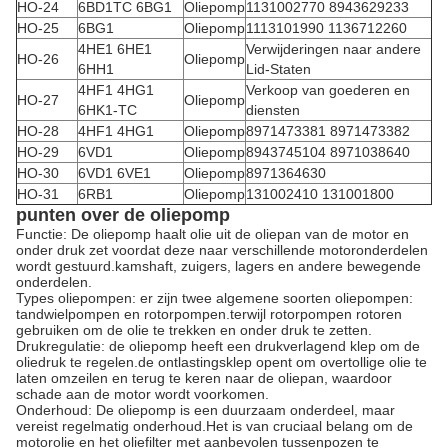
HO-24
6BD1TC 6BG1
Oliepomp
1131002770 8943629233
HO-25
6BG1
Oliepomp
1113101990 1136712260
4HE1 6HE1
Verwijderingen naar andere
HO-26
Oliepomp
6HH1
Lid-Staten
4HF1 4HG1
Verkoop van goederen en
HO-27
Oliepomp
6HK1-TC
diensten
HO-28
4HF1 4HG1
Oliepomp
8971473381 8971473382
HO-29
6VD1
Oliepomp
8943745104 8971038640
HO-30
6VD1 6VE1
Oliepomp
8971364630
HO-31
6RB1
Oliepomp
131002410 131001800
punten over de oliepomp
Functie: De oliepomp haalt olie uit de oliepan van de motor en
onder druk zet voordat deze naar verschillende motoronderdelen
wordt gestuurd.kamshaft, zuigers, lagers en andere bewegende
onderdelen.
Types oliepompen: er zijn twee algemene soorten oliepompen:
tandwielpompen en rotorpompen.terwijl rotorpompen rotoren
gebruiken om de olie te trekken en onder druk te zetten.
Drukregulatie: de oliepomp heeft een drukverlagend klep om de
oliedruk te regelen.de ontlastingsklep opent om overtollige olie te
laten omzeilen en terug te keren naar de oliepan, waardoor
schade aan de motor wordt voorkomen.
Onderhoud: De oliepomp is een duurzaam onderdeel, maar
vereist regelmatig onderhoud.Het is van cruciaal belang om de
motorolie en het oliefilter met aanbevolen tussenpozen te