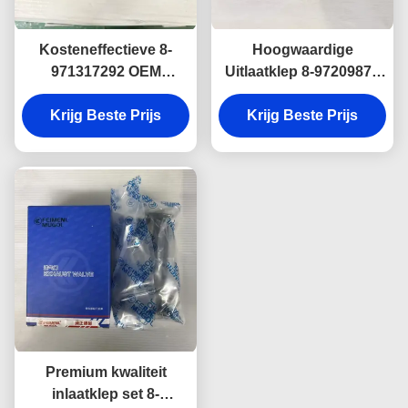
Kosteneffectieve 8-
Hoogwaardige
971317292 OEM
Uitlaatklep 8-97209876
vervangende inlaatklep
voor ISUZU 700P,
voor ISUZU 600P 4KH1-
Krijg Beste Prijs
Krijg Beste Prijs
Uitstekende
motor.
Hittebestendigheid en
Betrouwbare
Motorprestaties.
Premium kwaliteit
inlaatklep set 8-