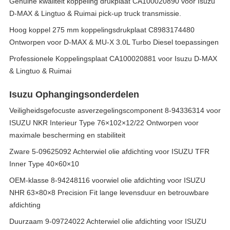
Genuine kwaliteit koppeling drukplaat CA100020890 voor Isuzu
D-MAX & Lingtuo & Ruimai pick-up truck transmissie.
Hoog koppel 275 mm koppelingsdrukplaat C8983174480
Ontworpen voor D-MAX & MU-X 3.0L Turbo Diesel toepassingen
Professionele Koppelingsplaat CA100020881 voor Isuzu D-MAX
& Lingtuo & Ruimai
Isuzu Ophangingsonderdelen
Veiligheidsgefocuste asverzegelingscomponent 8-94336314 voor
ISUZU NKR Interieur Type 76×102×12/22 Ontworpen voor
maximale bescherming en stabiliteit
Zware 5-09625092 Achterwiel olie afdichting voor ISUZU TFR
Inner Type 40×60×10
OEM-klasse 8-94248116 voorwiel olie afdichting voor ISUZU
NHR 63×80×8 Precision Fit lange levensduur en betrouwbare
afdichting
Duurzaam 9-09724022 Achterwiel olie afdichting voor ISUZU