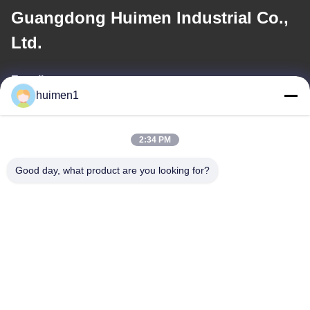
Guangdong Huimen Industrial Co.,
Ltd.
E-mail
huimen1
feimenlmugolchina@gmail.com
2:34 PM
Ons adres
Good day, what product are you looking for?
Adres
No. 1-3, Shuiniupu Street, Yongxing Village, Baiyun District,
Guangzhou City, Guangdong Provincie, China
Tel.
86-18929562701