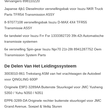
Vervangers 898110220
Japanse 4jb1 Dieselmotor versnellingsbak voor Isuzu NKR Truck
Parts TFR54 Transmission ASSY
8-97077108 versnellingsbak Isuzu D-MAX 4X4 TFR55
Transmissie ASSY
6e tandwiel voor Isuzu Frr Fsr 1333382720 39t-42t Automatische
transmissie systemen
6e versnelling Spin-gear Isuzu Npr70 21t-28t 8941287752 Oem
Transmission System Parts
De Delen Van Het Leidingssysteem
3003010-861 Trekstang ASM van het vrachtwagen de Autodeel
voor QINGLING 600P
Originele E9P2-3289AA Buitenste Stuurkogel voor JMC Yusheng
S350 / Yuhu N350 / N351
EPP6-3289-DA Originele rechter buitenste stuurkogel voor JMC
Grand Avenue, Soepel & Veilig Sturen