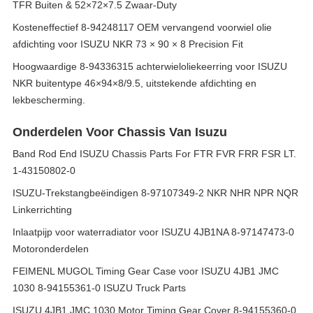
TFR Buiten & 52×72×7.5 Zwaar-Duty
Kosteneffectief 8-94248117 OEM vervangend voorwiel olie
afdichting voor ISUZU NKR 73 × 90 × 8 Precision Fit
Hoogwaardige 8-94336315 achterwieloliekeerring voor ISUZU
NKR buitentype 46×94×8/9.5, uitstekende afdichting en
lekbescherming.
Onderdelen Voor Chassis Van Isuzu
Band Rod End ISUZU Chassis Parts For FTR FVR FRR FSR LT.
1-43150802-0
ISUZU-Trekstangbeëindigen 8-97107349-2 NKR NHR NPR NQR
Linkerrichting
Inlaatpijp voor waterradiator voor ISUZU 4JB1NA 8-97147473-0
Motoronderdelen
FEIMENL MUGOL Timing Gear Case voor ISUZU 4JB1 JMC
1030 8-94155361-0 ISUZU Truck Parts
ISUZU 4JB1 JMC 1030 Motor Timing Gear Cover 8-94155360-0