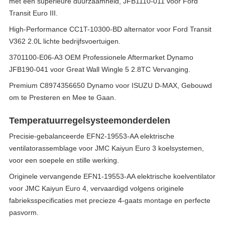
met een superieure duurzaamheid, JFB1110-011 voor Ford
Transit Euro III.
High-Performance CC1T-10300-BD alternator voor Ford Transit
V362 2.0L lichte bedrijfsvoertuigen.
3701100-E06-A3 OEM Professionele Aftermarket Dynamo
JFB190-041 voor Great Wall Wingle 5 2.8TC Vervanging.
Premium C8974356650 Dynamo voor ISUZU D-MAX, Gebouwd
om te Presteren en Mee te Gaan.
Temperatuurregelsysteemonderdelen
Precisie-gebalanceerde EFN2-19553-AA elektrische
ventilatorassemblage voor JMC Kaiyun Euro 3 koelsystemen,
voor een soepele en stille werking.
Originele vervangende EFN1-19553-AA elektrische koelventilator
voor JMC Kaiyun Euro 4, vervaardigd volgens originele
fabrieksspecificaties met precieze 4-gaats montage en perfecte
pasvorm.