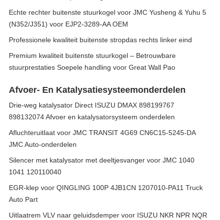
Echte rechter buitenste stuurkogel voor JMC Yusheng & Yuhu 5
(N352/J351) voor EJP2-3289-AA OEM
Professionele kwaliteit buitenste stropdas rechts linker eind
Premium kwaliteit buitenste stuurkogel – Betrouwbare
stuurprestaties Soepele handling voor Great Wall Pao
Afvoer- En Katalysatiesysteemonderdelen
Drie-weg katalysator Direct ISUZU DMAX 898199767
898132074 Afvoer en katalysatorsysteem onderdelen
Afluchteruitlaat voor JMC TRANSIT 4G69 CN6C15-5245-DA
JMC Auto-onderdelen
Silencer met katalysator met deeltjesvanger voor JMC 1040
1041 120110040
EGR-klep voor QINGLING 100P 4JB1CN 1207010-PA11 Truck
Auto Part
Uitlaatrem VLV naar geluidsdemper voor ISUZU NKR NPR NQR