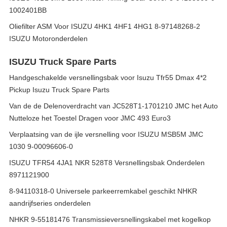
1002401BB
Oliefilter ASM Voor ISUZU 4HK1 4HF1 4HG1 8-97148268-2
ISUZU Motoronderdelen
ISUZU Truck Spare Parts
Handgeschakelde versnellingsbak voor Isuzu Tfr55 Dmax 4*2
Pickup Isuzu Truck Spare Parts
Van de de Delenoverdracht van JC528T1-1701210 JMC het Auto
Nutteloze het Toestel Dragen voor JMC 493 Euro3
Verplaatsing van de ijle versnelling voor ISUZU MSB5M JMC
1030 9-00096606-0
ISUZU TFR54 4JA1 NKR 528T8 Versnellingsbak Onderdelen
8971121900
8-94110318-0 Universele parkeerremkabel geschikt NHKR
aandrijfseries onderdelen
NHKR 9-55181476 Transmissieversnellingskabel met kogelkop