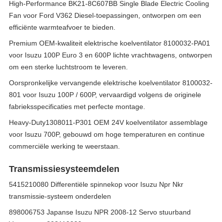
High-Performance BK21-8C607BB Single Blade Electric Cooling
Fan voor Ford V362 Diesel-toepassingen, ontworpen om een
efficiënte warmteafvoer te bieden.
Premium OEM-kwaliteit elektrische koelventilator 8100032-PA01
voor Isuzu 100P Euro 3 en 600P lichte vrachtwagens, ontworpen
om een sterke luchtstroom te leveren.
Oorspronkelijke vervangende elektrische koelventilator 8100032-
801 voor Isuzu 100P / 600P, vervaardigd volgens de originele
fabrieksspecificaties met perfecte montage.
Heavy-Duty1308011-P301 OEM 24V koelventilator assemblage
voor Isuzu 700P, gebouwd om hoge temperaturen en continue
commerciële werking te weerstaan.
Transmissiesysteemdelen
5415210080 Differentiële spinnekop voor Isuzu Npr Nkr
transmissie-systeem onderdelen
898006753 Japanse Isuzu NPR 2008-12 Servo stuurband