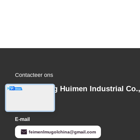
Contacteer ons
Guangdong Huimen Industrial Co.
Ltd.
E-mail
feimenlmugolchina@gmail.com