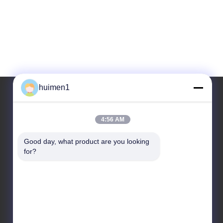
huimen1
Ons adres
4:56 AM
Adres
Good day, what product are you looking 
for?
No. 1-3, Shuiniupu Street, Yongxing Village, Baiyun
District, Guangzhou City, Guangdong Provincie,
China
Tel.
86-18929562701