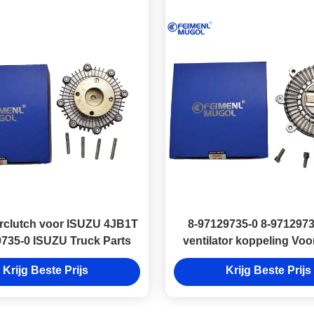
orclutch voor ISUZU 4JB1T
8-97129735-0 8-971297
735-0 ISUZU Truck Parts
ventilator koppeling Vo
NKR 100P motor
Krijg Beste Prijs
Krijg Beste Prijs