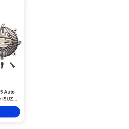
35 Auto
or ISUZU