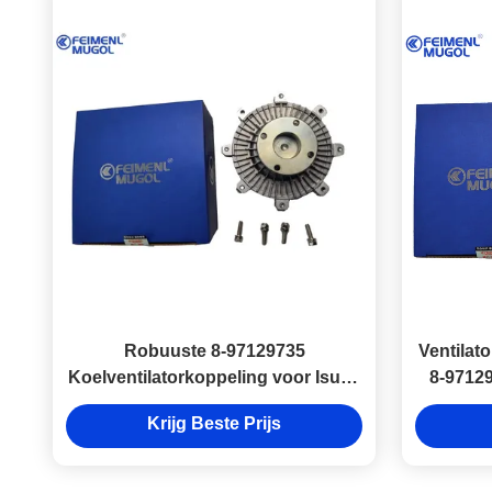
Robuuste 8-97129735
Ventilat
Koelventilatorkoppeling voor Isuzu
8-97129
100P, Gebouwd om Zware
Krijg Beste Prijs
Rijomstandigheden aan te Kunnen
en Motorrendement te Behouden