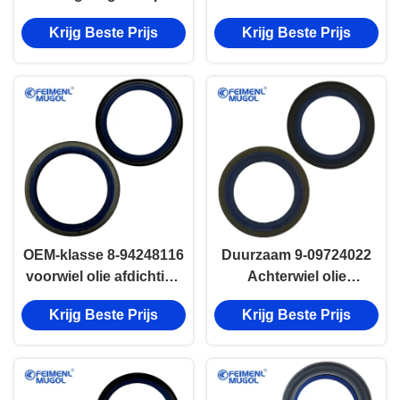
8-94336314 voor ISUZU
afdichting voor ISUZU
Krijg Beste Prijs
Krijg Beste Prijs
NKR Interieur Type
TFR Inner Type
76×102×12/22
40×60×10
Ontworpen voor
maximale bescherming
en stabiliteit
OEM-klasse 8-94248116
Duurzaam 9-09724022
voorwiel olie afdichting
Achterwiel olie
voor ISUZU NHR
afdichting voor ISUZU
Krijg Beste Prijs
Krijg Beste Prijs
63×80×8 Precision Fit
TFR Buiten & 52×72×7.5
lange levensduur en
Zwaar-Duty
betrouwbare afdichting