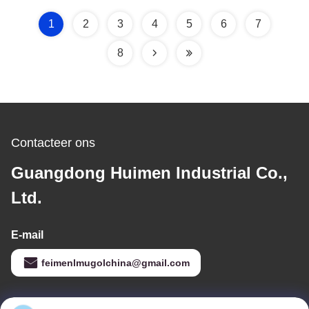
buitentype
te presteren en te
49×100×8/9.5, waardoor
duren.
1
2
3
4
5
6
7
de onderhoudskosten
8
worden verlaagd.
Contacteer ons
Guangdong Huimen Industrial Co.,
Ltd.
E-mail
feimenlmugolchina@gmail.com