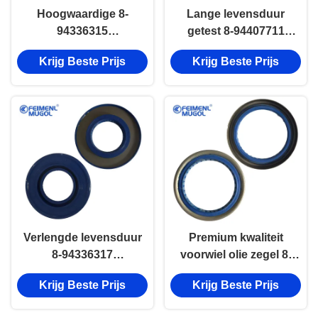
Hoogwaardige 8-
Lange levensduur
94336315
getest 8-94407711
achterwieloliekeerring
voorwiel olie afdichting
Krijg Beste Prijs
Krijg Beste Prijs
voor ISUZU NKR
voor ISUZU TFS 4WD
buitentype 46×94×8/9.5,
59×75×9/11.5 Precision
uitstekende afdichting
Fit.
en lekbescherming.
Verlengde levensduur
Premium kwaliteit
8-94336317
voorwiel olie zegel 8-
achterwieloliekeerring
94433718 voor ISUZU
Krijg Beste Prijs
Krijg Beste Prijs
voor ISUZU NPR &
TFR en JMC Baodian
700P en JMC Kaiyun
50×67×9, gebouwd om