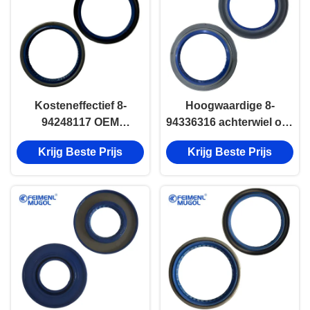
Kosteneffectief 8-
Hoogwaardige 8-
94248117 OEM
94336316 achterwiel olie
vervangend voorwiel
afdichting voor ISUZU
Krijg Beste Prijs
Krijg Beste Prijs
olie afdichting voor
NPR en JMC Kaiyun
ISUZU NKR 73 × 90 × 8
Inner Type
Precision Fit
80×113×12/22,
Corrosiebestendig en
langdurig