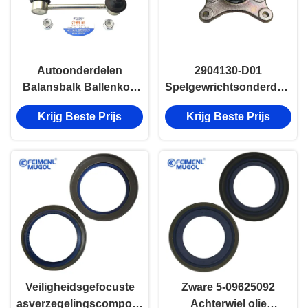
Autoonderdelen
2904130-D01
Balansbalk Ballenkop
Spelgewrichtsonderdelen
Voorkant H2
voor de Grote Muur
Krijg Beste Prijs
Krijg Beste Prijs
2906150XSZ08A
GW1020
Veiligheidsgefocuste
Zware 5-09625092
asverzegelingscomponent
Achterwiel olie