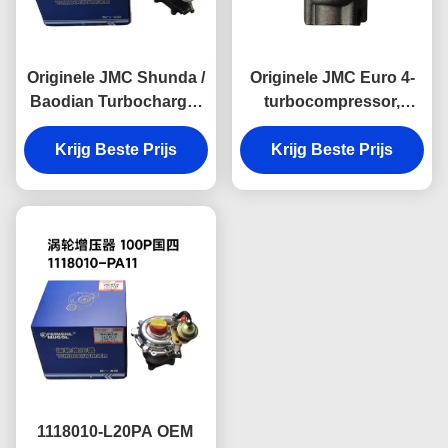
Originele JMC Shunda /
Originele JMC Euro 4-
Baodian Turbocharger
turbocompressor,
kosteneffectieve DP1-
Premium BC1-6K682-
6K682-BA OEM-
Krijg Beste Prijs
Krijg Beste Prijs
AA OEM-
motorcomponent
motorcomponent
ontworpen om
ontworpen om
langdurige
langdurige
betrouwbaarheid te
betrouwbaarheid te
bieden
bieden
1118010-L20PA OEM