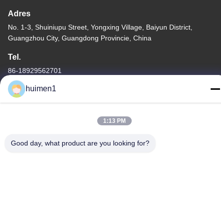
Adres
No. 1-3, Shuiniupu Street, Yongxing Village, Baiyun District,
Guangzhou City, Guangdong Provincie, China
Tel.
86-18929562701
huimen1
1:13 PM
Privacybeleid
|
Sitemap
Good day, what product are you looking for?
De Goede Kwaliteit van China Isuzu-motoronderdelen
Leverancier. Copyright © -2026 Guangdong Huimen Industrial
Co., Ltd. . Alle rechten voorbehoudena.