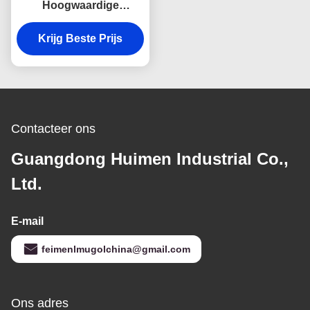
Hoogwaardige
Turbocharger voor
Isuzu 100P & 600P
Krijg Beste Prijs
Dieselmotoren China V
Specificatie Unit
Ontworpen voor
Verbeterde
Vermogensafgifte
Contacteer ons
Guangdong Huimen Industrial Co.,
Ltd.
E-mail
feimenlmugolchina@gmail.com
Ons adres