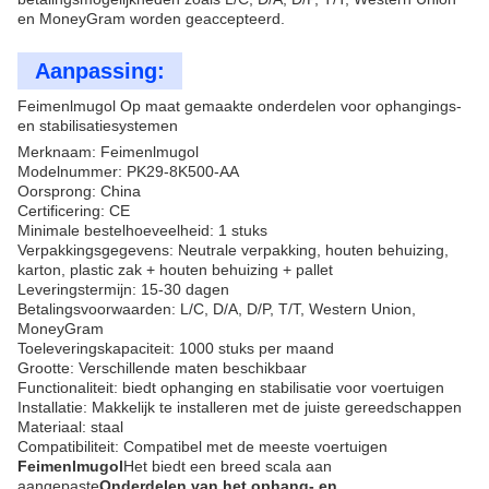
en MoneyGram worden geaccepteerd.
Aanpassing:
Feimenlmugol Op maat gemaakte onderdelen voor ophangings-
en stabilisatiesystemen
Merknaam: Feimenlmugol
Modelnummer: PK29-8K500-AA
Oorsprong: China
Certificering: CE
Minimale bestelhoeveelheid: 1 stuks
Verpakkingsgegevens: Neutrale verpakking, houten behuizing,
karton, plastic zak + houten behuizing + pallet
Leveringstermijn: 15-30 dagen
Betalingsvoorwaarden: L/C, D/A, D/P, T/T, Western Union,
MoneyGram
Toeleveringskapaciteit: 1000 stuks per maand
Grootte: Verschillende maten beschikbaar
Functionaliteit: biedt ophanging en stabilisatie voor voertuigen
Installatie: Makkelijk te installeren met de juiste gereedschappen
Materiaal: staal
Compatibiliteit: Compatibel met de meeste voertuigen
Feimenlmugol
Het biedt een breed scala aan
aangepaste
Onderdelen van het ophang- en