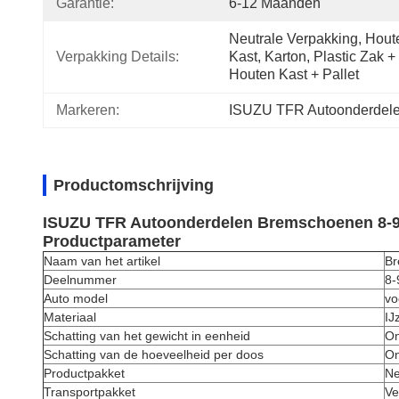
Garantie:
6-12 Maanden
Neutrale Verpakking, Houte
Verpakking Details:
Kast, Karton, Plastic Zak + 
Houten Kast + Pallet
Markeren:
ISUZU TFR Autoonderdel
Productomschrijving
ISUZU TFR Autoonderdelen Bremschoenen 8-9
Productparameter
Naam van het artikel
Br
Deelnummer
8-
Auto model
vo
Materiaal
IJ
Schatting van het gewicht in eenheid
On
Schatting van de hoeveelheid per doos
On
Productpakket
Ne
Transportpakket
Ve