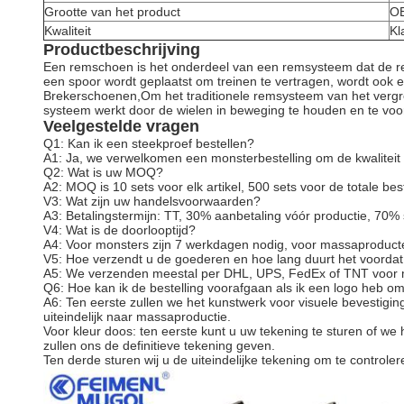
Grootte van het product
OE
Kwaliteit
Kl
Productbeschrijving
Een remschoen is het onderdeel van een remsysteem dat de r
een spoor wordt geplaatst om treinen te vertragen, wordt oo
Brekerschoenen,Om het traditionele remsysteem van het verg
systeem werkt door de wielen in beweging te houden en te v
Veelgestelde vragen
Q1: Kan ik een steekproef bestellen?
A1: Ja, we verwelkomen een monsterbestelling om de kwaliteit t
Q2: Wat is uw MOQ?
A2: MOQ is 10 sets voor elk artikel, 500 sets voor de totale best
V3: Wat zijn uw handelsvoorwaarden?
A3: Betalingstermijn: TT, 30% aanbetaling vóór productie, 70%
V4: Wat is de doorlooptijd?
A4: Voor monsters zijn 7 werkdagen nodig, voor massaproduct
V5: Hoe verzendt u de goederen en hoe lang duurt het voord
A5: We verzenden meestal per DHL, UPS, FedEx of TNT voor mo
Q6: Hoe kan ik de bestelling voorafgaan als ik een logo heb o
A6: Ten eerste zullen we het kunstwerk voor visuele bevestig
uiteindelijk naar massaproductie.
Voor kleur doos: ten eerste kunt u uw tekening te sturen of w
zullen ons de definitieve tekening geven.
Ten derde sturen wij u de uiteindelijke tekening om te controle