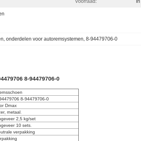
Voorraad:
In
n 
en
, 
onderdelen voor autoremsystemen
, 
8-94479706-0
4479706 8-94479706-0
emsschoen
94479706 8-94479706-0
or Dmax
zer, metaal.
geveer 2,5 kg/set
geveer 10 sets.
utrale verpakking
rpakking