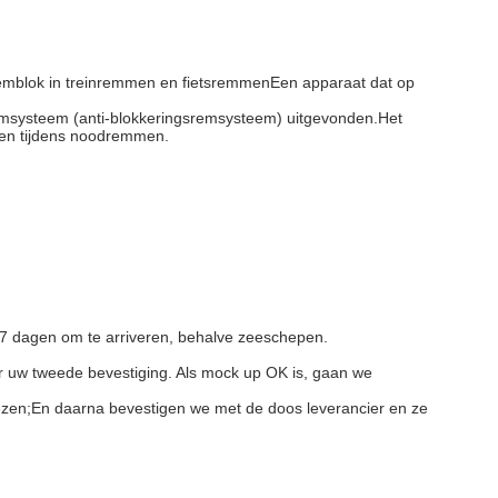
emblok in treinremmen en fietsremmenEen apparaat dat op
msysteem (anti-blokkeringsremsysteem) uitgevonden.Het
den tijdens noodremmen.
7 dagen om te arriveren, behalve zeeschepen.
r uw tweede bevestiging. Als mock up OK is, gaan we
kiezen;En daarna bevestigen we met de doos leverancier en ze