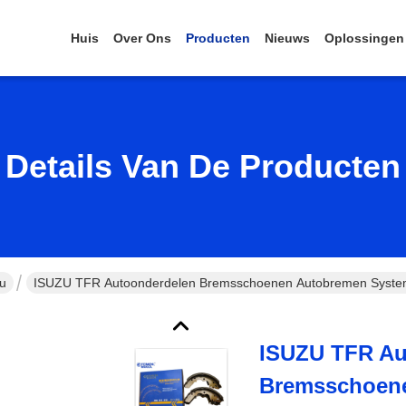
Huis
Over Ons
Producten
Nieuws
Oplossingen
Details Van De Producten
zu
ISUZU TFR Autoonderdelen Bremsschoenen Autobremen Syste
ISUZU TFR Au
Bremsschoen