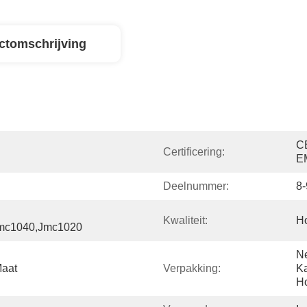
ctomschrijving
C
Certificering:
E
Deelnummer:
8
Kwaliteit:
H
jmc1040,jmc1020
Ne
Maat
Verpakking:
Ka
Ho