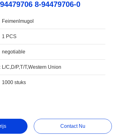
94479706 8-94479706-0
Feimenlmugol
1 PCS
negotiable
:
L/C,D/P,T/T,Western Union
1000 stuks
rijs
Contact Nu