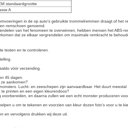
M standaardgrootte
asse A
emvoeringen in de op auto's gebruikte trommelremmen draagt.of het r
k een remschoen genoemd.
rendelen van het fenomeen te overwinnen, hebben mensen het ABS-re
oorkomen dat ze elkaar vergrendelen om maximale remkracht te behou
e testen en te controleren.
elling.
 saldo vóór verzending.
en 45 dagen.
at ze aankomen?
nsters. Lucht- en zeeschepen zijn aanvaardbaar. Het duurt meestal 
m te printen en een eigen kleurendoos?
ing voorbereiden, en daarna zullen we een echt monster produceren voo
e helpen u om te tekenen en voorzien van kleur dozen foto's voor u te 
ren en vervolgens drukken wij deze uit.