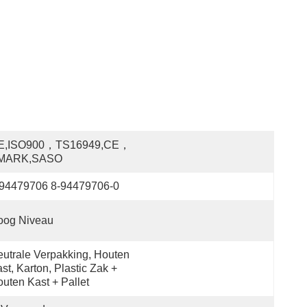
E,ISO900，TS16949,CE，
MARK,SASO
-94479706 8-94479706-0
oog Niveau
utrale Verpakking, Houten 
st, Karton, Plastic Zak + 
uten Kast + Pallet