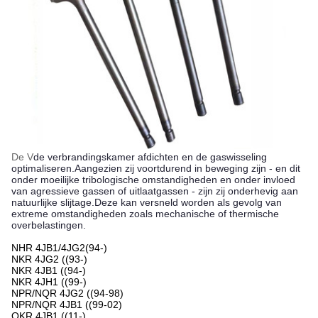
De V
de verbrandingskamer afdichten en de gaswisseling
optimaliseren.Aangezien zij voortdurend in beweging zijn - en dit
onder moeilijke tribologische omstandigheden en onder invloed
van agressieve gassen of uitlaatgassen - zijn zij onderhevig aan
natuurlijke slijtage.Deze kan versneld worden als gevolg van
extreme omstandigheden zoals mechanische of thermische
overbelastingen.
NHR 4JB1/4JG2(94-)
NKR 4JG2 ((93-)
NKR 4JB1 ((94-)
NKR 4JH1 ((99-)
NPR/NQR 4JG2 ((94-98)
NPR/NQR 4JB1 ((99-02)
QKR 4JB1 ((11-)