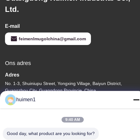
Ltd.
E-mail
feimenlmugolchina@gmail.com
Ons adres
Adres
No. 1-3, Shuiniupu Street, Yongxing Village, Baiyun District,
Guangzhou City, Guangdong Provincie, China
huimen1
Tel.
86-18929562701
9:40 AM
Good day, what product are you looking for?