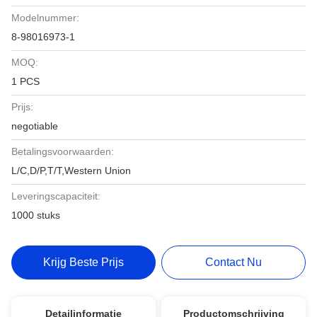
Modelnummer:
8-98016973-1
MOQ:
1 PCS
Prijs:
negotiable
Betalingsvoorwaarden:
L/C,D/P,T/T,Western Union
Leveringscapaciteit:
1000 stuks
Krijg Beste Prijs
Contact Nu
Detailinformatie
Productomschrijving