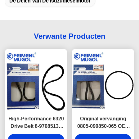
De Delen Van De Isuzudieselmotor
Verwante Producten
High-Performance 6320
Original vervanging
Drive Belt 8-97085131
0805-090850-065 OEM
OEM voor Isuzu 600P
stuurband 6310 voor