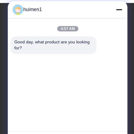
huimen1
Ons adres
4:57 AM
Adres
Good day, what product are you looking 
for?
No. 1-3, Shuiniupu Street, Yongxing Village, Baiyun
District, Guangzhou City, Guangdong Provincie,
China
Tel.
86-18929562701