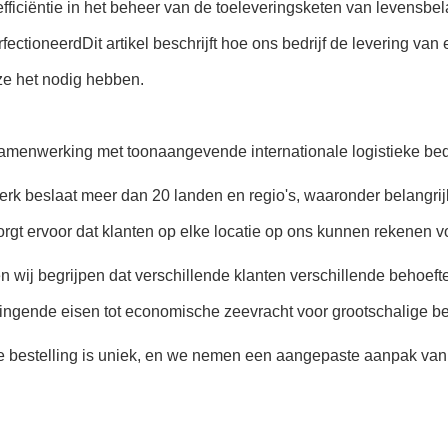
fficiëntie in het beheer van de toeleveringsketen van levensbe
tioneerdDit artikel beschrijft hoe ons bedrijf de levering van
ze het nodig hebben.
e samenwerking met toonaangevende internationale logistieke bed
erk beslaat meer dan 20 landen en regio's, waaronder belangri
orgt ervoor dat klanten op elke locatie op ons kunnen rekenen vo
 wij begrijpen dat verschillende klanten verschillende behoef
ingende eisen tot economische zeevracht voor grootschalige be
e bestelling is uniek, en we nemen een aangepaste aanpak van d