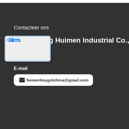
Contacteer ons
Guangdong Huimen Industrial Co.
Ltd.
E-mail
feimenlmugolchina@gmail.com