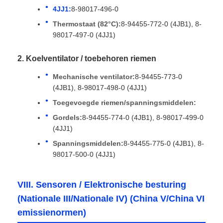
4JJ1:
8-98017-496-0
Thermostaat (82°C):
8-94455-772-0 (4JB1), 8-
98017-497-0 (4JJ1)
2. Koelventilator / toebehoren riemen
Mechanische ventilator:
8-94455-773-0
(4JB1), 8-98017-498-0 (4JJ1)
Toegevoegde riemen/spanningsmiddelen:
Gordels:
8-94455-774-0 (4JB1), 8-98017-499-0
(4JJ1)
Spanningsmiddelen:
8-94455-775-0 (4JB1), 8-
98017-500-0 (4JJ1)
VIII. Sensoren / Elektronische besturing
(Nationale III/Nationale IV) (China V/China VI
emissienormen)