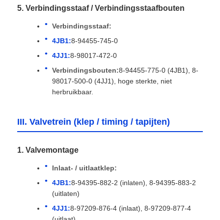
5. Verbindingsstaaf / Verbindingsstaafbouten
Verbindingsstaaf:
4JB1:
8-94455-745-0
4JJ1:
8-98017-472-0
Verbindingsbouten:
8-94455-775-0 (4JB1), 8-
98017-500-0 (4JJ1), hoge sterkte, niet
herbruikbaar.
III. Valvetrein (klep / timing / tapijten)
1. Valvemontage
Inlaat- / uitlaatklep:
4JB1:
8-94395-882-2 (inlaten), 8-94395-883-2
(uitlaten)
4JJ1:
8-97209-876-4 (inlaat), 8-97209-877-4
(uitlaat)