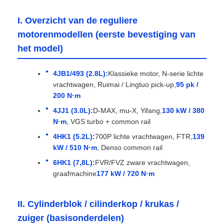
I. Overzicht van de reguliere
motorenmodellen (eerste bevestiging van
het model)
4JB1/493 (2.8L):
Klassieke motor, N-serie lichte
vrachtwagen, Ruimai / Lingtuo pick-up,
95 pk /
200 N·m
4JJ1 (3.0L):
D-MAX, mu-X, Yifang,
130 kW / 380
N·m
, VGS turbo + common rail
4HK1 (5.2L):
700P lichte vrachtwagen, FTR,
139
kW / 510 N·m
, Denso common rail
6HK1 (7,8L):
FVR/FVZ zware vrachtwagen,
graafmachine
177 kW / 720 N·m
II. Cylinderblok / cilinderkop / krukas /
zuiger (basisonderdelen)