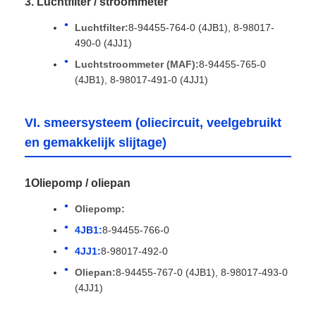
3. Luchtfilter / stroommeter
Luchtfilter:
8-94455-764-0 (4JB1), 8-98017-
490-0 (4JJ1)
Luchtstroommeter (MAF):
8-94455-765-0
(4JB1), 8-98017-491-0 (4JJ1)
VI. smeersysteem (oliecircuit, veelgebruikt
en gemakkelijk slijtage)
1Oliepomp / oliepan
Oliepomp:
4JB1:
8-94455-766-0
4JJ1:
8-98017-492-0
Oliepan:
8-94455-767-0 (4JB1), 8-98017-493-0
(4JJ1)