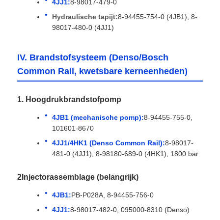
4JJ1:
8-98017-479-0
Hydraulische tapijt:
8-94455-754-0 (4JB1), 8-
98017-480-0 (4JJ1)
IV. Brandstofsysteem (Denso/Bosch
Common Rail, kwetsbare kerneenheden)
1. Hoogdrukbrandstofpomp
4JB1 (mechanische pomp):
8-94455-755-0,
101601-8670
4JJ1/4HK1 (Denso Common Rail):
8-98017-
481-0 (4JJ1), 8-98180-689-0 (4HK1), 1800 bar
2Injectorassemblage (belangrijk)
4JB1:
PB-P028A, 8-94455-756-0
4JJ1:
8-98017-482-0, 095000-8310 (Denso)