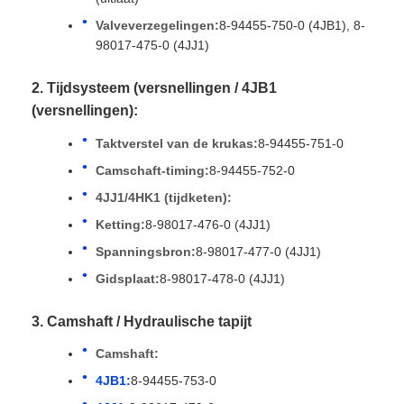
Valveverzegelingen:
8-94455-750-0 (4JB1), 8-
98017-475-0 (4JJ1)
2. Tijdsysteem (versnellingen / 4JB1
(versnellingen):
Taktverstel van de krukas:
8-94455-751-0
Camschaft-timing:
8-94455-752-0
4JJ1/4HK1 (tijdketen):
Ketting:
8-98017-476-0 (4JJ1)
Spanningsbron:
8-98017-477-0 (4JJ1)
Gidsplaat:
8-98017-478-0 (4JJ1)
3. Camshaft / Hydraulische tapijt
Camshaft:
4JB1:
8-94455-753-0