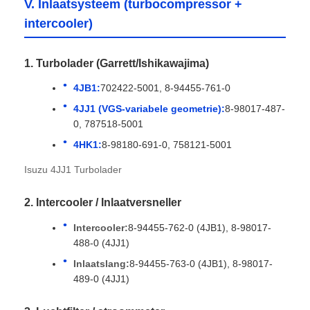
V. Inlaatsysteem (turbocompressor +
intercooler)
1. Turbolader (Garrett/Ishikawajima)
4JB1:
702422-5001, 8-94455-761-0
4JJ1 (VGS-variabele geometrie):
8-98017-487-
0, 787518-5001
4HK1:
8-98180-691-0, 758121-5001
Isuzu 4JJ1 Turbolader
2. Intercooler / Inlaatversneller
Intercooler:
8-94455-762-0 (4JB1), 8-98017-
488-0 (4JJ1)
Inlaatslang:
8-94455-763-0 (4JB1), 8-98017-
489-0 (4JJ1)