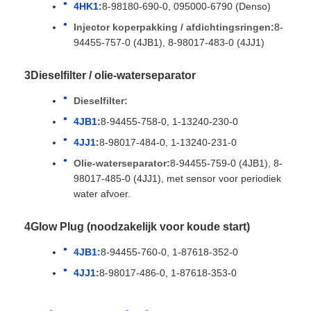
4HK1:
8-98180-690-0, 095000-6790 (Denso)
Injector koperpakking / afdichtingsringen:
8-
94455-757-0 (4JB1), 8-98017-483-0 (4JJ1)
3Dieselfilter / olie-waterseparator
Dieselfilter:
4JB1:
8-94455-758-0, 1-13240-230-0
4JJ1:
8-98017-484-0, 1-13240-231-0
Olie-waterseparator:
8-94455-759-0 (4JB1), 8-
98017-485-0 (4JJ1), met sensor voor periodiek
water afvoer.
4Glow Plug (noodzakelijk voor koude start)
4JB1:
8-94455-760-0, 1-87618-352-0
4JJ1:
8-98017-486-0, 1-87618-353-0