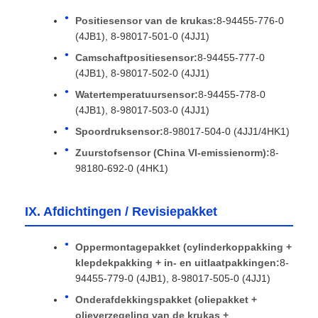
Positiesensor van de krukas:
8-94455-776-0
(4JB1), 8-98017-501-0 (4JJ1)
Camschaftpositiesensor:
8-94455-777-0
(4JB1), 8-98017-502-0 (4JJ1)
Watertemperatuursensor:
8-94455-778-0
(4JB1), 8-98017-503-0 (4JJ1)
Spoordruksensor:
8-98017-504-0 (4JJ1/4HK1)
Zuurstofsensor (China VI-emissienorm):
8-
98180-692-0 (4HK1)
IX. Afdichtingen / Revisiepakket
Oppermontagepakket (cylinderkoppakking +
klepdekpakking + in- en uitlaatpakkingen:
8-
94455-779-0 (4JB1), 8-98017-505-0 (4JJ1)
Onderafdekkingspakket (oliepakket +
olieverzegeling van de krukas +