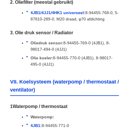
2. Oliefilter (meestal gebruikt)
4JB1/4JJ1/4HK1 universeel:
8-94455-768-0, 5-
87810-289-0, M20 draad, φ70 afdichting
3. Olie druk sensor / Radiator
Oliedruk sensor:
8-94455-769-0 (4JB1), 8-
98017-494-0 (4JJ1)
Olie koeler:
8-94455-770-0 (4JB1), 8-98017-
495-0 (4JJ1)
VII. Koelsysteem (waterpomp / thermostaat /
ventilator)
1Waterpomp / thermostaat
Waterpomp:
4JB1:
8-94455-771-0