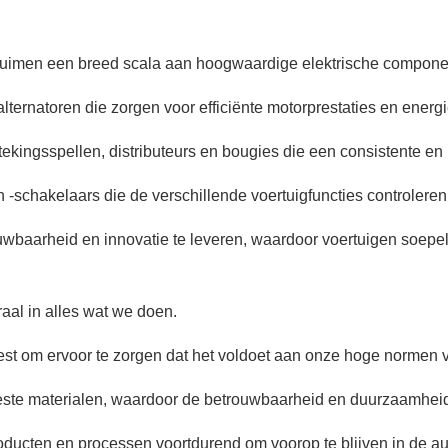
imen een breed scala aan hoogwaardige elektrische componente
alternatoren die zorgen voor efficiënte motorprestaties en energ
kingsspellen, distributeurs en bougies die een consistente en
 -schakelaars die de verschillende voertuigfuncties controleren
baarheid en innovatie te leveren, waardoor voertuigen soepel e
aal in alles wat we doen.
test om ervoor te zorgen dat het voldoet aan onze hoge normen 
este materialen, waardoor de betrouwbaarheid en duurzaamheid
ducten en processen voortdurend om voorop te blijven in de au