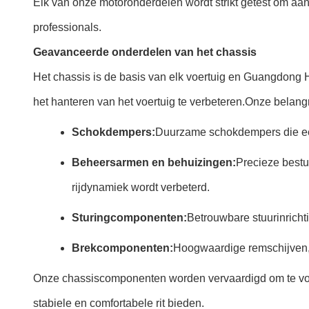
Elk van onze motoronderdelen wordt strikt getest om aa
professionals.
Geavanceerde onderdelen van het chassis
Het chassis is de basis van elk voertuig en Guangdong 
het hanteren van het voertuig te verbeteren.Onze belangri
Schokdempers:
Duurzame schokdempers die een u
Beheersarmen en behuizingen:
Precieze bestu
rijdynamiek wordt verbeterd.
Sturingcomponenten:
Betrouwbare stuurinricht
Brekcomponenten:
Hoogwaardige remschijven, 
Onze chassiscomponenten worden vervaardigd om te voldo
stabiele en comfortabele rit bieden.