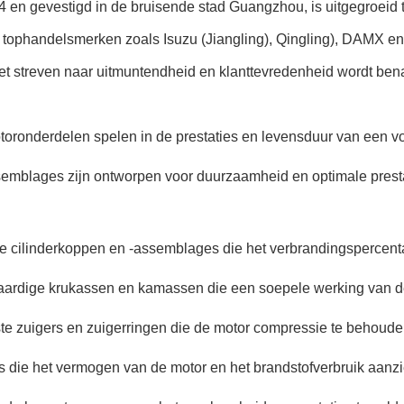
 en gevestigd in de bruisende stad Guangzhou, is uitgegroeid to
 tophandelsmerken zoals Isuzu (Jiangling), Qingling), DAMX en 
 streven naar uitmuntendheid en klanttevredenheid wordt bena
oronderdelen spelen in de prestaties en levensduur van een vo
mblages zijn ontworpen voor duurzaamheid en optimale prestat
e cilinderkoppen en -assemblages die het verbrandingspercen
rdige krukassen en kamassen die een soepele werking van de
e zuigers en zuigerringen die de motor compressie te behouden
 die het vermogen van de motor en het brandstofverbruik aanzi