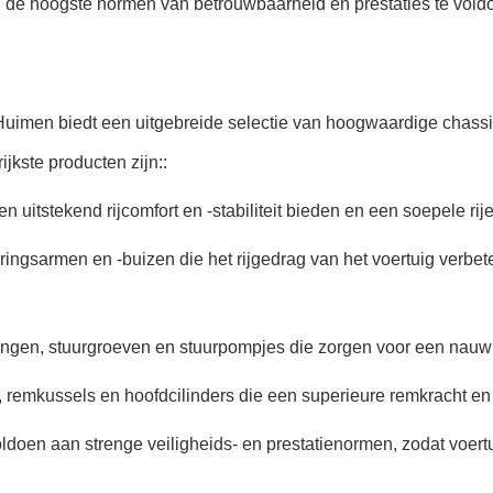
n de hoogste normen van betrouwbaarheid en prestaties te vold
Huimen biedt een uitgebreide selectie van hoogwaardige chassi
jkste producten zijn::
itstekend rijcomfort en -stabiliteit bieden en een soepele rij
ringsarmen en -buizen die het rijgedrag van het voertuig verbe
ingen, stuurgroeven en stuurpompjes die zorgen voor een nauwk
remkussels en hoofdcilinders die een superieure remkracht en 
en aan strenge veiligheids- en prestatienormen, zodat voertui