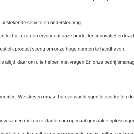
 uitstekende service en ondersteuning.
n technici zorgen ervoor dat onze producten innovatief en kracht
 test elk product streng om onze hoge normen te handhaven.
is altijd klaar om u te helpen met vragen.En onze bedrijfsman
oriteit. We streven ernaar hun verwachtingen te overtreffen d
uw samen met onze klanten om op maat gemaakte oplossingen t
chterlaten in de chatbox op onze website, en wij zullen snel rea