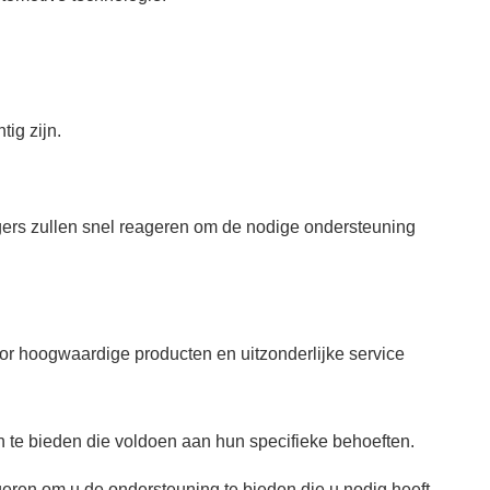
ig zijn.
agers zullen snel reageren om de nodige ondersteuning
oor hoogwaardige producten en uitzonderlijke service
e bieden die voldoen aan hun specifieke behoeften.
geren om u de ondersteuning te bieden die u nodig heeft.