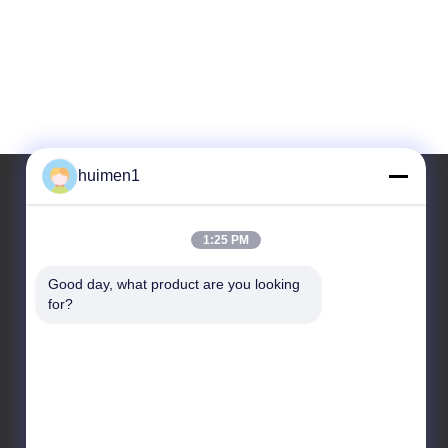
huimen1
Ons adres
1:25 PM
Adres
Good day, what product are you looking 
for?
No. 1-3, Shuiniupu Street, Yongxing Village, Baiyun
District, Guangzhou City, Guangdong Provincie,
China
Tel.
86-18929562701