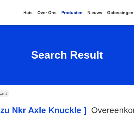
Huis
Over Ons
Producten
Nieuws
Oplossingen
Search Result
kant
zu Nkr Axle Knuckle ]
Overeenk