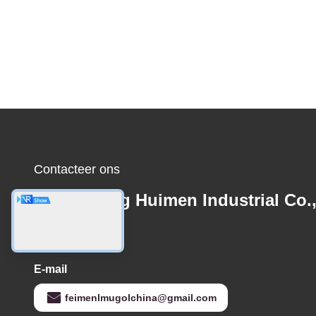
Contacteer ons
Guangdong Huimen Industrial Co.
Ltd.
E-mail
feimenlmugolchina@gmail.com