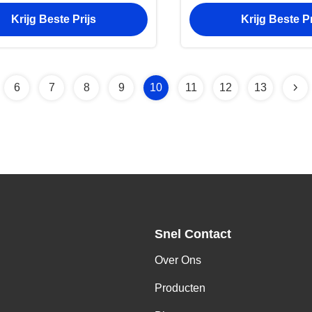
lmiddel PK29-8K500-AA
Krijg Beste Prijs
Krijg Beste Pr
6
7
8
9
10
11
12
13
Snel Contact
Over Ons
,
Producten