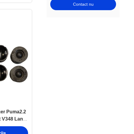
Contact nu
er Puma2.2
t V348 Land
an motoren
ijs