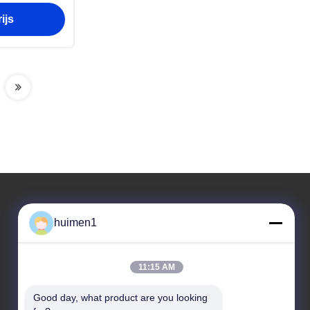
ijs
huimen1
Ons adres
Adres
11:15 AM
Tweede verdieping, Yongli Business Building B-blok,
Huangbian South Road, Baiyun District, Guangzhou
Good day, what product are you looking 
City, China