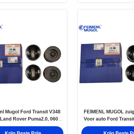
nl Mugol Ford Transit V348
FEIMENL MUGOL zuig
, Land Rover Puma2.0, 0603-
Voor auto Ford Transi
010503-002
Rover, onderdelen v
Krijg Beste Prijs
Krijg Beste Pr