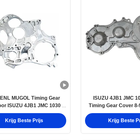
ENL MUGOL Timing Gear
ISUZU 4JB1 JMC 10
oor ISUZU 4JB1 JMC 1030 8-
Timing Gear Cover 8-
5361-0 ISUZU Truck Parts
1002401B
Krijg Beste Prijs
Krijg Beste Pr