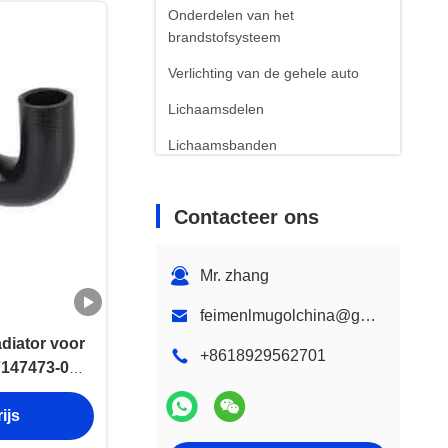
Onderdelen van het
brandstofsysteem
Verlichting van de gehele auto
Lichaamsdelen
Lichaamsbanden
Contacteer ons
Mr. zhang
feimenlmugolchina@gmail.com
adiator voor
+8618929562701
147473-0
len
ijs