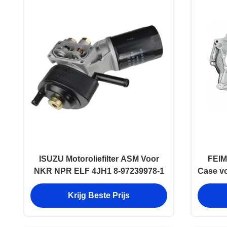
ISUZU Motoroliefilter ASM Voor
FEIM
NKR NPR ELF 4JH1 8-97239978-1
Case v
9415
Krijg Beste Prijs