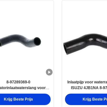
8-97289369-0
Inlaatpijp voor waterr
atorinlaatwaterslang voor
ISUZU 4JB1NA 8-97
U 4JH1 motoronderdelen
Motoronderde
Krijg Beste Prijs
Krijg Beste Pr