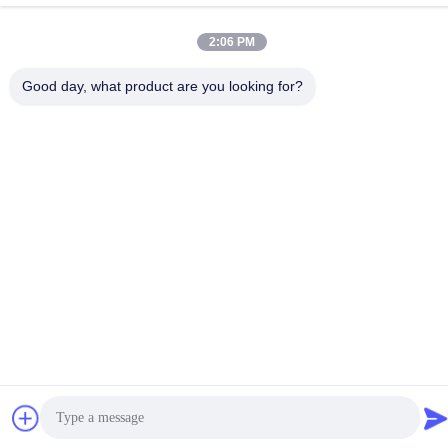
86-18929562701
2:06 PM
Good day, what product are you looking for?
Privacybeleid
|
Sitemap
De Goede Kwaliteit van China Isuzu-motoronderdelen
Leverancier. Copyright © -2026 Guangdong Huimen Industrial
Co., Ltd. . Alle rechten voorbehoudena.