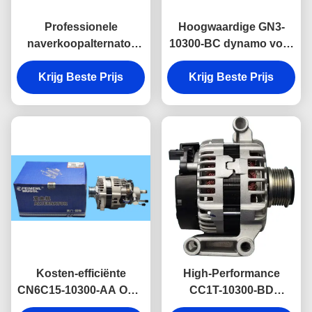
Professionele
Hoogwaardige GN3-
naverkoopalternator
10300-BC dynamo voor
EP1-10300-AB voor
JMC N720, ontworpen
JMC Baodian 4D30
Krijg Beste Prijs
Krijg Beste Prijs
voor maximale
vervanging
betrouwbaarheid en
elektrische efficiëntie
Kosten-efficiënte
High-Performance
CN6C15-10300-AA OEM
CC1T-10300-BD
vervangingsalternator
alternator voor Ford