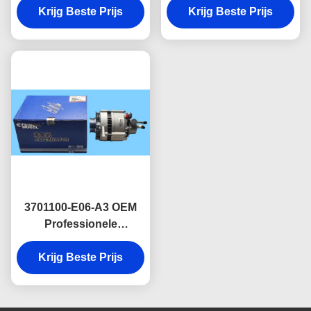
met een superieure
Krijg Beste Prijs
Transit V362 2.0L lichte
Krijg Beste Prijs
duurzaamheid,
bedrijfsvoertuigen.
JFB1110-011 voor Ford
Transit Euro III.
3701100-E06-A3 OEM
Professionele
Aftermarket Dynamo
JFB190-041 voor Great
Krijg Beste Prijs
Wall Wingle 5 2.8TC
Vervanging.