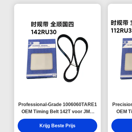
Professional-Grade 1006060TARE1
Precisi
OEM Timing Belt 142T voor JMC
OEM Ti
Transit Euro 4 dieselmotoren, die
JMC 
een stabiele timingcontrole en een
Krijg Beste Prijs
Systems,