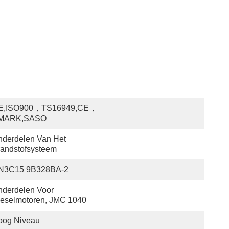
E,ISO900，TS16949,CE，
MARK,SASO
derdelen Van Het 
andstofsysteem
N3C15 9B328BA-2
derdelen Voor 
ieselmotoren, JMC 1040
oog Niveau