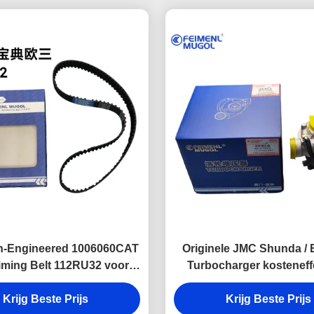
on-Engineered 1006060CAT
Originele JMC Shunda /
ming Belt 112RU32 voor
Turbocharger kosteneff
Baodian Euro 3 Diesel
DP1-6K682-BA OE
 met een soepele, stille en
Krijg Beste Prijs
motorcomponent ontwo
Krijg Beste Prijs