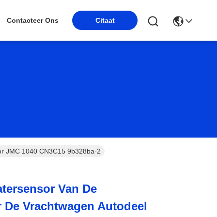
Contacteer Ons
Citaat
Voor JMC 1040 CN3C15 9b328ba-2
atersensor Van De
er De Vrachtwagen Autodeel