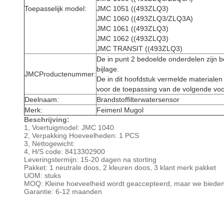
Toepasselijk model:
JMC 1051 ((493ZLQ3)
JMC 1060 ((493ZLQ3/ZLQ3A)
JMC 1061 ((493ZLQ3)
JMC 1062 ((493ZLQ3)
JMC TRANSIT ((493ZLQ3)
De in punt 2 bedoelde onderdelen zijn b
bijlage.
JMC
Productenummer:
De in dit hoofdstuk vermelde materialen
voor de toepassing van de volgende vo
Deelnaam:
Brandstoffilterwatersensor
Merk:
Feimenl Mugol
Beschrijving:
1, Voertuigmodel: JMC 1040
2, Verpakking Hoeveelheden: 1 PCS
3, Nettogewicht:
4, H/S code: 8413302900
Leveringstermijn: 15-20 dagen na storting
Pakket: 1 neutrale doos, 2 kleuren doos, 3 klant merk pakket
UOM: stuks
MOQ: Kleine hoeveelheid wordt geaccepteerd, maar we bieden 
Garantie: 6-12 maanden