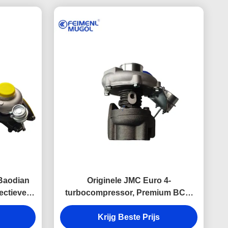
 Baodian
Originele JMC Euro 4-
ectieve
turbocompressor, Premium BC1-
M-
6K682-AA OEM-motorcomponent
rpen om
ontworpen om langdurige
Krijg Beste Prijs