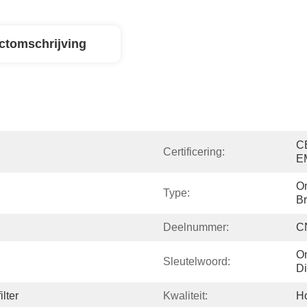
ctomschrijving
C
Certificering:
E
On
Type:
Br
Deelnummer:
C
On
Sleutelwoord:
D
lter
Kwaliteit:
H