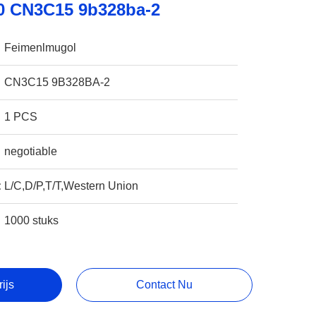
0 CN3C15 9b328ba-2
Feimenlmugol
CN3C15 9B328BA-2
1 PCS
negotiable
:
L/C,D/P,T/T,Western Union
1000 stuks
rijs
Contact Nu