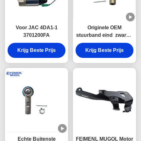
Voor JAC 4DA1-1
Originele OEM
3701200FA
stuurband eind ️ zware 6
holes voor Foton
Krijg Beste Prijs
Tunland & JAC T6 ️ 6
Krijg Beste Prijs
Lug 4WD M14
Echte Buitenste
FEIMENL MUGOL Motor