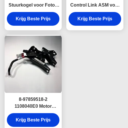
Stuurkogel voor Foton
Control Link ASM voor
Tunland & JAC T6 – 5
ISUZU NKR JAC 1040 8-
Gaats 4WD voor 4WD
Krijg Beste Prijs
97859100-0 8978591000
Krijg Beste Prijs
Pickups
8-97859518-2
1108040E0 Motor
Control Link ASM Voor
ISUZU NKR JAC Truck
Krijg Beste Prijs
Parts