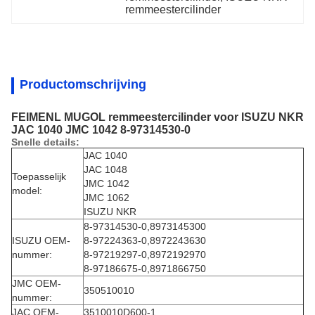
remmeestercilinder
Productomschrijving
FEIMENL MUGOL remmeestercilinder voor ISUZU NKR
JAC 1040 JMC 1042 8-97314530-0
Snelle details:
JAC 1040
JAC 1048
Toepasselijk
JMC 1042
model:
JMC 1062
ISUZU NKR
8-97314530-0,8973145300
ISUZU OEM-
8-97224363-0,8972243630
nummer:
8-97219297-0,8972192970
8-97186675-0,8971866750
JMC OEM-
350510010
nummer:
JAC OEM-
3510010D600-1