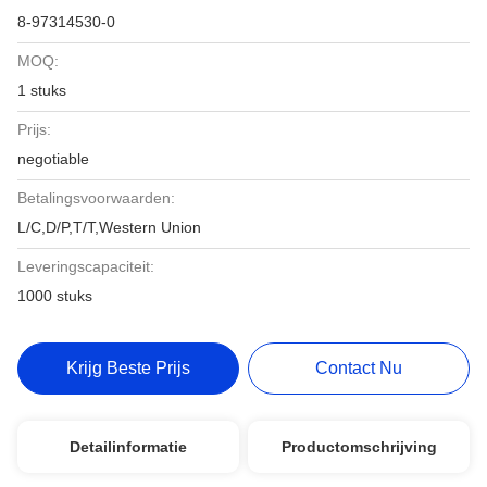
8-97314530-0
MOQ:
1 stuks
Prijs:
negotiable
Betalingsvoorwaarden:
L/C,D/P,T/T,Western Union
Leveringscapaciteit:
1000 stuks
Krijg Beste Prijs
Contact Nu
Detailinformatie
Productomschrijving