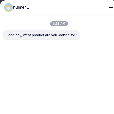
huimen1
Tel.
86-18929562701
8:38 AM
Good day, what product are you looking for?
Privacybeleid
|
Sitemap
De Goede Kwaliteit van China Isuzu-motoronderdelen
Leverancier. Copyright © -2026 Guangdong Huimen Industrial
Co., Ltd. . Alle rechten voorbehoudena.