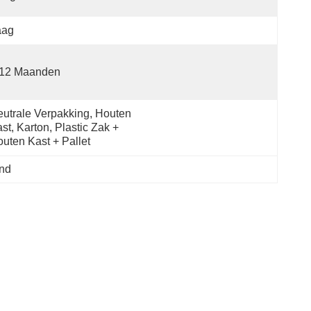
aag
-12 Maanden
utrale Verpakking, Houten 
st, Karton, Plastic Zak + 
uten Kast + Pallet
End