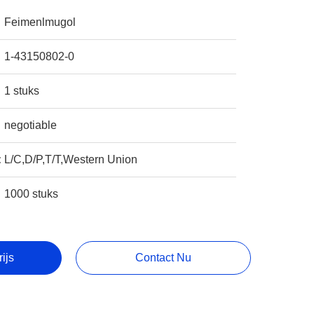
Feimenlmugol
1-43150802-0
1 stuks
negotiable
:
L/C,D/P,T/T,Western Union
1000 stuks
rijs
Contact Nu