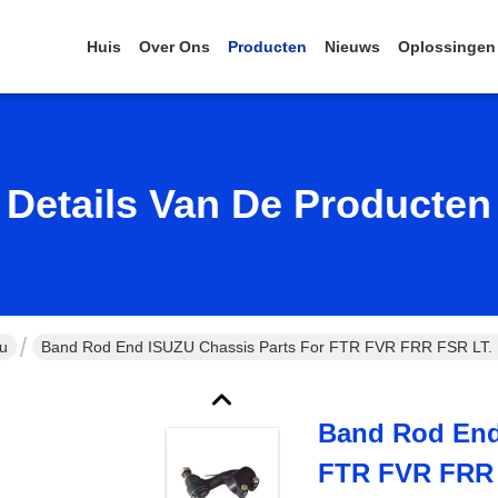
Huis
Over Ons
Producten
Nieuws
Oplossingen
Details Van De Producten
zu
Band Rod End ISUZU Chassis Parts For FTR FVR FRR FSR LT.
Band Rod End
FTR FVR FRR 