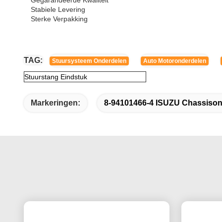
Gegarandeerde Kwaliteit
Stabiele Levering
Sterke Verpakking
TAG:
Stuursysteem Onderdelen
Auto Motoronderdelen
Stuurstang Eindstuk
Markeringen:
8-94101466-4 ISUZU Chassison