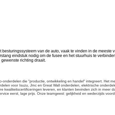
t besturingssysteem van de auto, vaak te vinden in de meeste vi
rstang eindstuk nodig om de fusee en het stuurhuis te verbinde
gewenste richting draait.
o-onderdelen die "productie, ontwikkeling en handel" integreert. Het me
delen voor Isuzu, Jmc en Great Wall onderdelen, elektrische onderdel
waliteitscertificeringen leveren, en klanten bevinden zich in meer da
service eerst, lage prijs. Onze teamgeest: gelijkheid en wederzijds voord