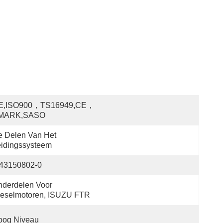
E,ISO900，TS16949,CE，
MARK,SASO
 Delen Van Het 
idingssysteem
-43150802-0
derdelen Voor 
ieselmotoren, ISUZU FTR
oog Niveau