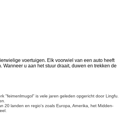
erwielige voertuigen. Elk voorwiel van een auto heeft
n.
Wanneer u aan het stuur draait, duwen en trekken de
rk "feimenlmugol" is vele jaren geleden opgericht door Lingfu.
en.
n 20 landen en regio's zoals Europa, Amerika, het Midden-
eel.