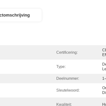
ctomschrijving
C
Certificering:
E
De
Type:
Le
Deelnummer:
1
On
Sleutelwoord:
D
Kwaliteit:
H