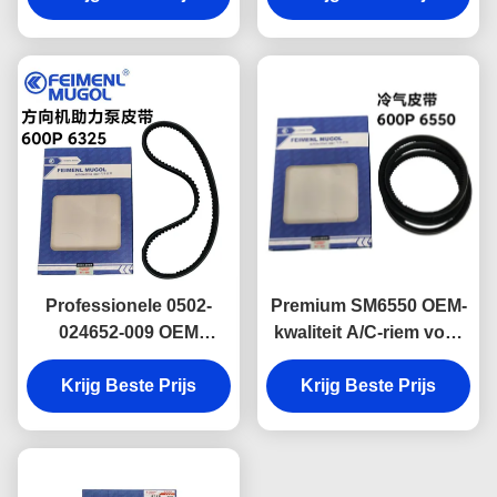
ontworpen om een
vervaardigd volgens de
betrouwbare werking te
originele
garanderen
fabrieksspecificaties
met perfecte montage
en duurzaamheid.
Professionele 0502-
Premium SM6550 OEM-
024652-009 OEM
kwaliteit A/C-riem voor
stuurbekrachtigingsriem
Isuzu 600P lichte
6325 voor Isuzu 600P,
Krijg Beste Prijs
Krijg Beste Prijs
vrachtwagens,
met stabiele prestaties
ontworpen om stabiele
en een langere
prestaties van de
levensduur.
airconditioningcompressor
te garanderen.