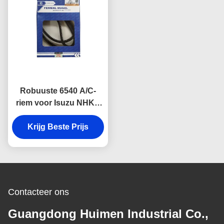
Robuuste 6540 A/C-
riem voor Isuzu NHKR
Dieselvoertuigen,
vervaardigd met
Krijg Beste Prijs
hoogwaardig rubber om
slijtage, hitte en
scheuren te weerstaan.
Contacteer ons
Guangdong Huimen Industrial Co.,