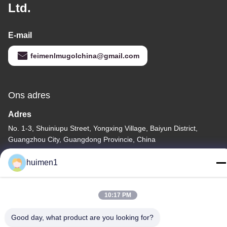
Ltd.
E-mail
feimenlmugolchina@gmail.com
Ons adres
Adres
No. 1-3, Shuiniupu Street, Yongxing Village, Baiyun District,
Guangzhou City, Guangdong Provincie, China
Tel.
huimen1
86-18929562701
10:17 PM
Good day, what product are you looking for?