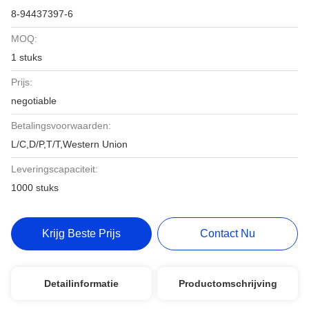
8-94437397-6
MOQ:
1 stuks
Prijs:
negotiable
Betalingsvoorwaarden:
L/C,D/P,T/T,Western Union
Leveringscapaciteit:
1000 stuks
Krijg Beste Prijs
Contact Nu
Detailinformatie
Productomschrijving