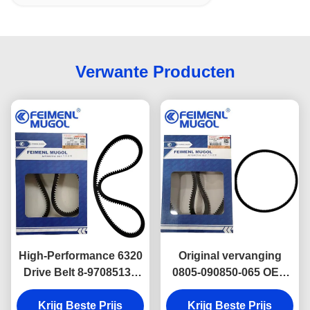
Verwante Producten
High-Performance 6320
Original vervanging
Drive Belt 8-97085131
0805-090850-065 OEM
OEM voor Isuzu 600P
stuurband 6310 voor
stuurbekrachtigingssystemen,
Krijg Beste Prijs
Krijg Beste Prijs
Isuzu NHKR,