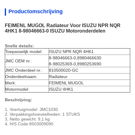
Productomschrijving
FEIMENL MUGOL Radiateur Voor ISUZU NPR NQR
4HK1 8-98046663-0 ISUZU Motoronderdelen
Snelle details:
Toepasselijk model:
ISUZU NPR NQR 4HK1
8-98046663-0,8980466630
JMC OEM nr.:
8-98025369-0,8980253690
JMC Onderdeel nr.:
810500020-GC
Onderdeelnaam:
Radiateur
Merk:
FEIMENL MUGOL
Motormodel:
ISUZU 4HK1
Beschrijving:
1, Voertuigmodel: JMC1030
2, Verpakkingshoeveelheden: 1 STUKS
3, Netto gewicht: 9,1 kg
4, H/S Code:
8503009090