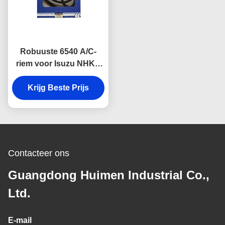
Robuuste 6540 A/C-
riem voor Isuzu NHKR
Dieselvoertuigen,
vervaardigd met
Krijg Beste Prijs
hoogwaardig rubber om
slijtage, hitte en
scheuren te weerstaan.
Contacteer ons
Guangdong Huimen Industrial Co.,
Ltd.
E-mail