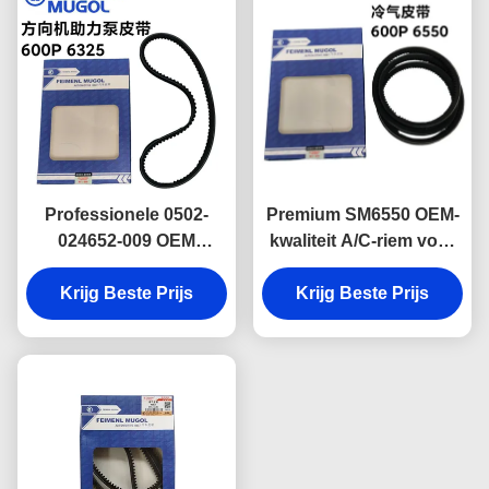
met perfecte montage
en duurzaamheid.
Professionele 0502-
Premium SM6550 OEM-
024652-009 OEM
kwaliteit A/C-riem voor
stuurbekrachtigingsriem
Isuzu 600P lichte
6325 voor Isuzu 600P,
Krijg Beste Prijs
Krijg Beste Prijs
vrachtwagens,
met stabiele prestaties
ontworpen om stabiele
en een langere
prestaties van de
levensduur.
airconditioningcompressor
te garanderen.