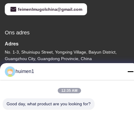
feimenlmugolchina@gmail.com
Ons adres
Adres
No. 1-3, Shuiniupu Street, Yongxing Village, Baiyun District,
Guangzhou City, Guangdong Provincie, China
Tel.
huimen1
86-18929562701
12:35 AM
Good day, what product are you looking for?
Privacybeleid
|
Sitemap
De Goede Kwaliteit van China Isuzu-motoronderdelen
Leverancier. Copyright © -2026 Guangdong Huimen Industrial