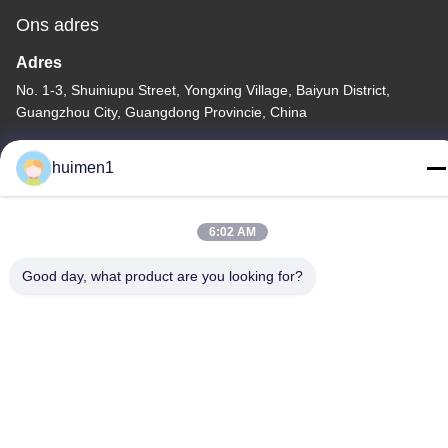
Ons adres
Adres
No. 1-3, Shuiniupu Street, Yongxing Village, Baiyun District,
Guangzhou City, Guangdong Provincie, China
Tel.
huimen1
86-18929562701
6:02 AM
Good day, what product are you looking for?
Privacybeleid
|
Sitemap
De Goede Kwaliteit van China Isuzu-motoronderdelen
Leverancier. Copyright © -2026 Guangdong Huimen Industrial
Co., Ltd. . Alle rechten voorbehoudena.