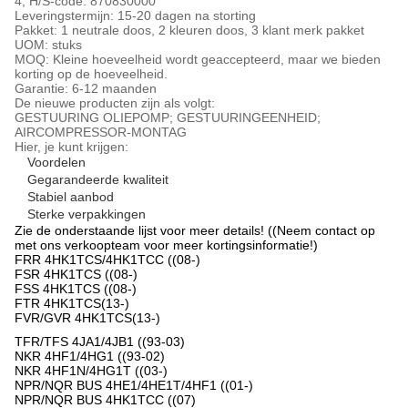
4, H/S-code: 870830000
Leveringstermijn: 15-20 dagen na storting
Pakket: 1 neutrale doos, 2 kleuren doos, 3 klant merk pakket
UOM: stuks
MOQ: Kleine hoeveelheid wordt geaccepteerd, maar we bieden
korting op de hoeveelheid.
Garantie: 6-12 maanden
De nieuwe producten zijn als volgt:
GESTUURING OLIEPOMP; GESTUURINGEENHEID;
AIRCOMPRESSOR-MONTAG
Hier, je kunt krijgen:
Voordelen
Gegarandeerde kwaliteit
Stabiel aanbod
Sterke verpakkingen
Zie de onderstaande lijst voor meer details! ((Neem contact op
met ons verkoopteam voor meer kortingsinformatie!)
FRR 4HK1TCS/4HK1TCC ((08-)
FSR 4HK1TCS ((08-)
FSS 4HK1TCS ((08-)
FTR 4HK1TCS(13-)
FVR/GVR 4HK1TCS(13-)
TFR/TFS 4JA1/4JB1 ((93-03)
NKR 4HF1/4HG1 ((93-02)
NKR 4HF1N/4HG1T ((03-)
NPR/NQR BUS 4HE1/4HE1T/4HF1 ((01-)
NPR/NQR BUS 4HK1TCC ((07)