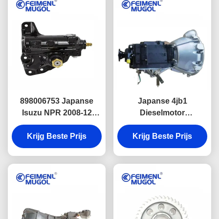
898006753 Japanse
Japanse 4jb1
Isuzu NPR 2008-12
Dieselmotor
Servo stuurband
versnellingsbak voor
Vervangers 898110220
Krijg Beste Prijs
Isuzu NKR Truck Parts
Krijg Beste Prijs
TFR54 Transmission
ASSY