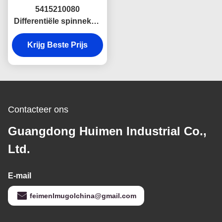
5415210080
Differentiële spinnekop
voor Isuzu Npr Nkr
transmissie-systeem
Krijg Beste Prijs
onderdelen
Contacteer ons
Guangdong Huimen Industrial Co.,
Ltd.
E-mail
feimenlmugolchina@gmail.com