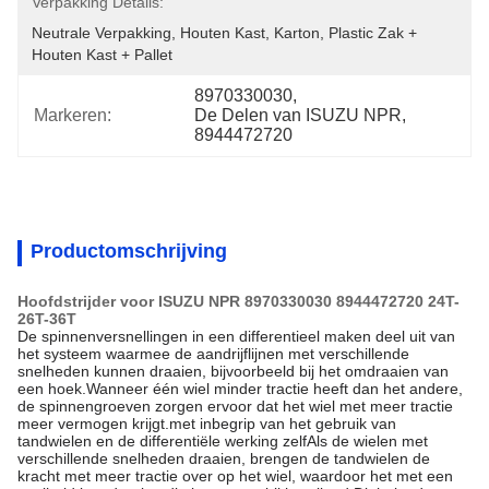
Verpakking Details:
Neutrale Verpakking, Houten Kast, Karton, Plastic Zak + 
Houten Kast + Pallet
8970330030
, 
Markeren:
De Delen van ISUZU NPR
, 
8944472720
Productomschrijving
Hoofdstrijder voor ISUZU NPR 8970330030 8944472720 24T-
26T-36T
De spinnenversnellingen in een differentieel maken deel uit van
het systeem waarmee de aandrijflijnen met verschillende
snelheden kunnen draaien, bijvoorbeeld bij het omdraaien van
een hoek.Wanneer één wiel minder tractie heeft dan het andere,
de spinnengroeven zorgen ervoor dat het wiel met meer tractie
meer vermogen krijgt.met inbegrip van het gebruik van
tandwielen en de differentiële werking zelfAls de wielen met
verschillende snelheden draaien, brengen de tandwielen de
kracht met meer tractie over op het wiel, waardoor het met een