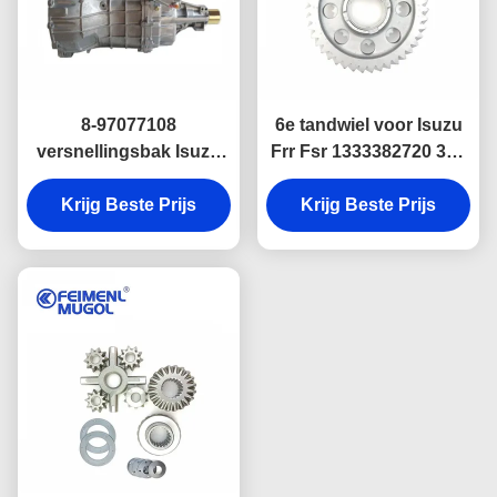
8-97077108
6e tandwiel voor Isuzu
versnellingsbak Isuzu
Frr Fsr 1333382720 39t-
D-MAX 4X4 TFR55
42t Automatische
Transmissie ASSY
Krijg Beste Prijs
transmissie systemen
Krijg Beste Prijs