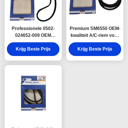
Professionele 0502-
Premium SM6550 OEM-
024652-009 OEM
kwaliteit A/C-riem voor
stuurbekrachtigingsriem
Isuzu 600P lichte
6325 voor Isuzu 600P,
Krijg Beste Prijs
Krijg Beste Prijs
vrachtwagens,
met stabiele prestaties
ontworpen om stabiele
en een langere
prestaties van de
levensduur.
airconditioningcompressor
te garanderen.