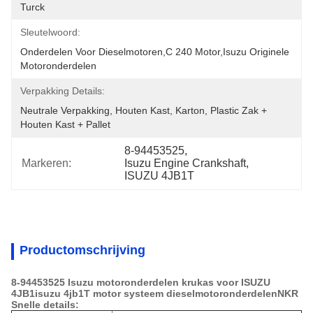
Turck
Sleutelwoord:
Onderdelen Voor Dieselmotoren,c 240 Motor,isuzu Originele 
Motoronderdelen
Verpakking Details:
Neutrale Verpakking, Houten Kast, Karton, Plastic Zak + 
Houten Kast + Pallet
8-94453525
, 
Markeren:
Isuzu Engine Crankshaft
, 
ISUZU 4JB1T
Productomschrijving
8-94453525 Isuzu motoronderdelen krukas voor ISUZU
4JB1isuzu 4jb1T motor systeem dieselmotoronderdelen
NKR
Snelle details: