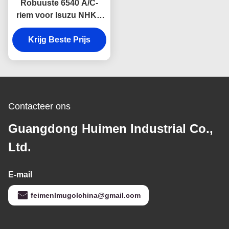
Robuuste 6540 A/C-
riem voor Isuzu NHKR
Dieselvoertuigen,
vervaardigd met
Krijg Beste Prijs
hoogwaardig rubber om
slijtage, hitte en
scheuren te weerstaan.
Contacteer ons
Guangdong Huimen Industrial Co.,
Ltd.
E-mail
feimenlmugolchina@gmail.com