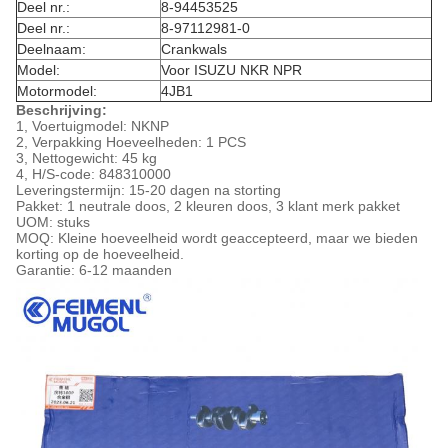
Deel nr.:
8-94453525
Deel nr.:
8-97112981-0
Deelnaam:
Crankwals
Model:
Voor ISUZU NKR NPR
Motormodel:
4JB1
Beschrijving:
1, Voertuigmodel: NKNP
2, Verpakking Hoeveelheden: 1 PCS
3, Nettogewicht: 45 kg
4, H/S-code: 848310000
Leveringstermijn: 15-20 dagen na storting
Pakket: 1 neutrale doos, 2 kleuren doos, 3 klant merk pakket
UOM: stuks
MOQ: Kleine hoeveelheid wordt geaccepteerd, maar we bieden
korting op de hoeveelheid.
Garantie: 6-12 maanden