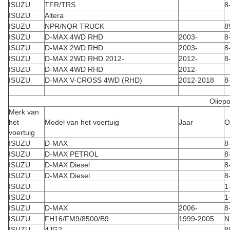
ISUZU
TFR/TRS
8
ISUZU
Altera
ISUZU
NPR/NQR TRUCK
8
ISUZU
D-MAX 4WD RHD
2003-
8
ISUZU
D-MAX 2WD RHD
2003-
8
ISUZU
D-MAX 2WD RHD 2012-
2012-
8
ISUZU
D-MAX 4WD RHD
2012-
ISUZU
D-MAX V-CROSS 4WD (RHD)
2012-2018
8
Oliepo
Merk van
het
Model van het voertuig
Jaar
O
voertuig
ISUZU
D-MAX
8
ISUZU
D-MAX PETROL
8
ISUZU
D-MAX Diesel
8
ISUZU
D-MAX Diesel
8
ISUZU
1
ISUZU
1
ISUZU
D-MAX
2006-
8
ISUZU
FH16/FM9/8500/B9
1999-2005
N
ISUZU
4JG2
8