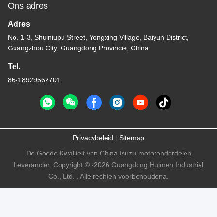
Ons adres
Adres
No. 1-3, Shuiniupu Street, Yongxing Village, Baiyun District,
Guangzhou City, Guangdong Provincie, China
Tel.
86-18929562701
Privacybeleid
|
Sitemap
De Goede Kwaliteit van China Isuzu-motoronderdelen
Leverancier. Copyright © -2026 Guangdong Huimen Industrial
Co., Ltd. . Alle rechten voorbehoudena.