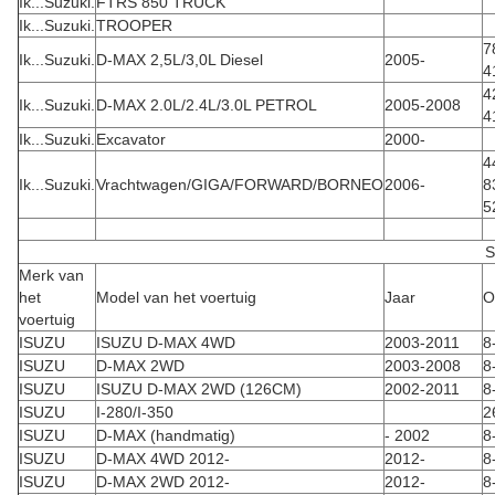
Ik...
Suzuki.
FTRS 850 TRUCK
Ik...
Suzuki.
TROOPER
7
Ik...
Suzuki.
D-MAX 2,5L/3,0L Diesel
2005-
4
4
Ik...
Suzuki.
D-MAX 2.0L/2.4L/3.0L PETROL
2005-2008
4
Ik...
Suzuki.
Excavator
2000-
4
Ik...
Suzuki.
Vrachtwagen/GIGA/FORWARD/BORNEO
2006-
8
5
S
Merk van
het
Model van het voertuig
Jaar
O
voertuig
ISUZU
ISUZU D-MAX 4WD
2003-2011
8
ISUZU
D-MAX 2WD
2003-2008
8
ISUZU
ISUZU D-MAX 2WD (126CM)
2002-2011
8
ISUZU
I-280/I-350
2
ISUZU
D-MAX (handmatig)
- 2002
8
ISUZU
D-MAX 4WD 2012-
2012-
8
ISUZU
D-MAX 2WD 2012-
2012-
8