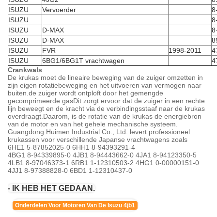
ISUZU
Vervoerder
8
ISUZU
8
ISUZU
D-MAX
8
ISUZU
D-MAX
8
ISUZU
FVR
1998-2011
4
ISUZU
6BG1/6BG1T vrachtwagen
4
Crankwals
De krukas moet de lineaire beweging van de zuiger omzetten in
zijn eigen rotatiebeweging en het uitvoeren van vermogen naar
buiten.de zuiger wordt ontploft door het gemengde
gecomprimeerde gasDit zorgt ervoor dat de zuiger in een rechte
lijn beweegt en de kracht via de verbindingsstaaf naar de krukas
overdraagt.Daarom, is de rotatie van de krukas de energiebron
van de motor en van het gehele mechanische systeem.
Guangdong Huimen Industrial Co., Ltd. levert professioneel
krukassen voor verschillende Japanse vrachtwagens zoals
6HE1 5-87852025-0 6HH1 8-94393291-4
4BG1 8-94339895-0 4JB1 8-94443662-0 4JA1 8-94123350-5
4LB1 8-97046373-1 6RB1 1-12310503-2 4HG1 0-00000151-0
4JJ1 8-97388828-0 6BD1 1-12310437-0
- IK HEB HET GEDAAN.
Onderdelen Voor Motoren Van De Isuzu 4jb1