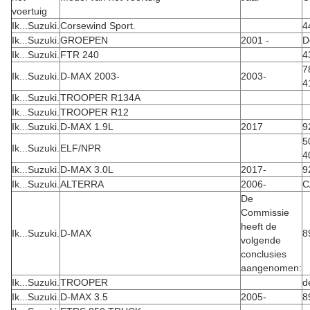
voertuig
Ik...
Suzuki.
Corsewind Sport.
4
Ik...
Suzuki.
GROEPEN
2001 -
D
Ik...
Suzuki.
FTR 240
4
7
Ik...
Suzuki.
D-MAX 2003-
2003-
4
Ik...
Suzuki.
TROOPER R134A
Ik...
Suzuki.
TROOPER R12
Ik...
Suzuki.
D-MAX 1.9L
2017
9
5
Ik...
Suzuki.
ELF/NPR
4
Ik...
Suzuki.
D-MAX 3.0L
2017-
9
Ik...
Suzuki.
ALTERRA
2006-
C
De
Commissie
heeft de
Ik...
Suzuki.
D-MAX
8
volgende
conclusies
aangenomen:
Ik...
Suzuki.
TROOPER
d
Ik...
Suzuki.
D-MAX 3.5
2005-
8