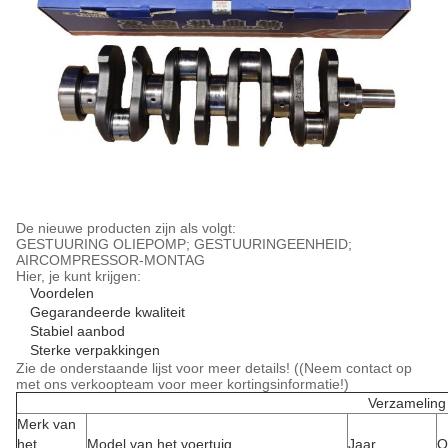
De nieuwe producten zijn als volgt:
GESTUURING OLIEPOMP; GESTUURINGEENHEID;
AIRCOMPRESSOR-MONTAG
Hier, je kunt krijgen:
Voordelen
Gegarandeerde kwaliteit
Stabiel aanbod
Sterke verpakkingen
Zie de onderstaande lijst voor meer details! ((Neem contact op
met ons verkoopteam voor meer kortingsinformatie!)
Verzameling
Merk van
het
Model van het voertuig
Jaar
O